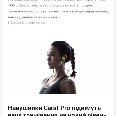
TONE Studio, зовсім скоро відправиться в продаж,
пропонуючи користувачам не тільки свободу пересування,
але і відмінний об'ємний звук.
access_time
06:38PM 16 березня 2017
Навушники Carat Pro піднімуть
ваші тренування на новий рівень