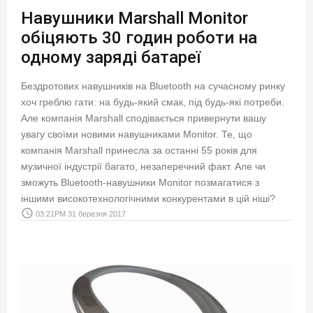
Навушники Marshall Monitor
обіцяють 30 годин роботи на
одному заряді батареї
Бездротових навушників на Bluetooth на сучасному ринку
хоч греблю гати: на будь-який смак, під будь-які потреби.
Але компанія Marshall сподівається привернути вашу
увагу своїми новими навушниками Monitor. Те, що
компанія Marshall принесла за останні 55 років для
музичної індустрії багато, незаперечний факт. Але чи
зможуть Bluetooth-навушники Monitor позмагатися з
іншими високотехнологічними конкурентами в цій ніші?
access_time
03:21PM 31 березня 2017