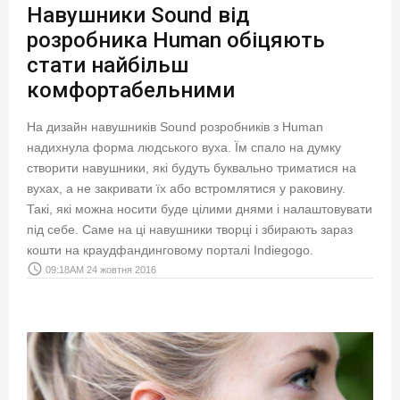
Навушники Sound від
розробника Human обіцяють
стати найбільш
комфортабельними
На дизайн навушників Sound розробників з Human
надихнула форма людського вуха. Їм спало на думку
створити навушники, які будуть буквально триматися на
вухах, а не закривати їх або встромлятися у раковину.
Такі, які можна носити буде цілими днями і налаштовувати
під себе. Саме на ці навушники творці і збирають зараз
кошти на краудфандинговому порталі Indiegogo.
access_time
09:18AM 24 жовтня 2016