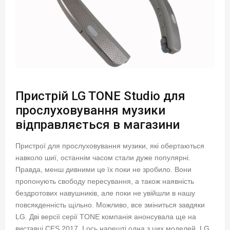
Пристрій LG TONE Studio для
прослуховування музики
відправляється в магазини
Пристрої для прослуховування музики, які обертаються
навколо шиї, останнім часом стали дуже популярні.
Правда, менш дивними це їх поки не зробило. Вони
пропонують свободу пересування, а також наявність
бездротових навушників, але поки не увійшли в нашу
повсякденність щільно. Можливо, все зміниться завдяки
LG. Дві версії серії TONE компанія анонсувала ще на
виставці CES 2017. І ось нарешті одна з цих моделей, LG