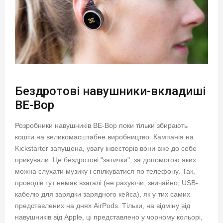
Бездротові навушники-вкладиші
BE-Bop
Розробники навушників BE-Bop поки тільки збирають
кошти на великомасштабне виробництво. Кампанія на
Kickstarter запущена, увагу інвесторів вони вже до себе
прикували. Це бездротові "затички", за допомогою яких
можна слухати музику і спілкуватися по телефону. Так,
проводів тут немає взагалі (не рахуючи, звичайно, USB-
кабелю для зарядки зарядного кейса), як у тих самих
представлених на днях AirPods. Тільки, на відміну від
навушників від Apple, ці представлено у чорному кольорі,