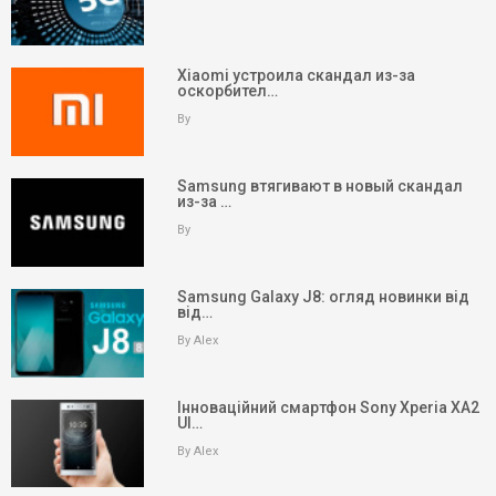
Xiaomi устроила скандал из-за
оскорбител…
By
Samsung втягивают в новый скандал
из-за …
By
Samsung Galaxy J8: огляд новинки від
від…
By Alex
Інноваційний смартфон Sony Xperia XA2
Ul…
keyboard_arrow_up
Вгору
By Alex
На головну