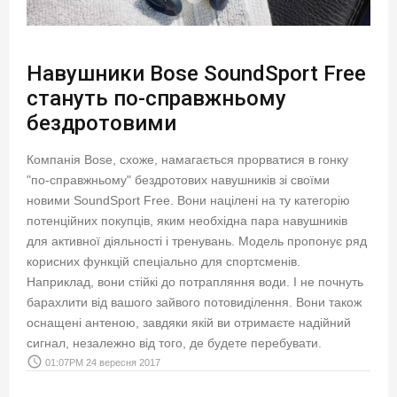
Навушники Bose SoundSport Free
стануть по-справжньому
бездротовими
Компанія Bose, схоже, намагається прорватися в гонку
"по-справжньому" бездротових навушників зі своїми
новими SoundSport Free. Вони націлені на ту категорію
потенційних покупців, яким необхідна пара навушників
для активної діяльності і тренувань. Модель пропонує ряд
корисних функцій спеціально для спортсменів.
Наприклад, вони стійкі до потрапляння води. І не почнуть
барахлити від вашого зайвого потовиділення. Вони також
оснащені антеною, завдяки якій ви отримаєте надійний
сигнал, незалежно від того, де будете перебувати.
access_time
01:07PM 24 вересня 2017