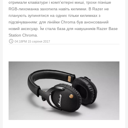
отримали клавіатури і комп'ютерні миші, трохи пізніше
RGB-лихоманка захопила навіть килимки. В Razer не
планують зупинятися на одних тільки килимках з
підсвічуванням: для лінійки Chroma був анонсований
новий аксесуар. Їм стала база для навушників Razer Base
Station Chroma.
access_time
04:18PM 15 серпня 2017