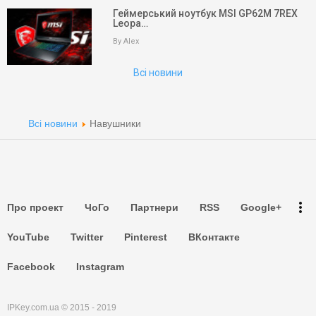
Геймерський ноутбук MSI GP62M 7REX
Leopa…
Пошук
By Alex
Партнери
Всі новини
Партнери
Партнери
Всі новини
Навушники
Партнери
Партнери
more_vert
Про проект
ЧоГо
Партнери
RSS
Google+
Партнери
YouTube
Twitter
Pinterest
ВКонтакте
Facebook
Instagram
IPKey.com.ua © 2015 - 2019