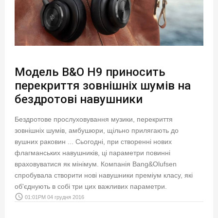
Модель B&O H9 приносить
перекриття зовнішніх шумів на
бездротові навушники
Бездротове прослуховування музики, перекриття
зовнішніх шумів, амбушюри, щільно прилягають до
вушних раковин ... Сьогодні, при створенні нових
флагманських навушників, ці параметри повинні
враховуватися як мінімум. Компанія Bang&Olufsen
спробувала створити нові навушники преміум класу, які
об'єднують в собі три цих важливих параметри.
access_time
01:01PM 04 грудня 2016