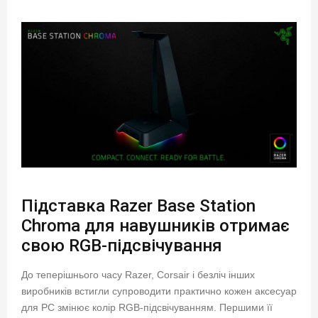
Підставка Razer Base Station
Chroma для навушників отримає
свою RGB-підсвічування
До теперішнього часу Razer, Corsair і безліч інших
виробників встигли супроводити практично кожен аксесуар
для PC змінює колір RGB-підсвічуванням. Першими її