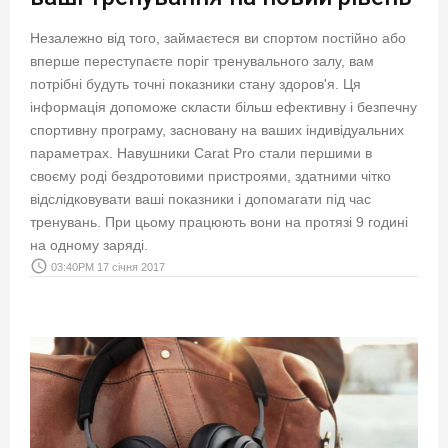
Незалежно від того, займаєтеся ви спортом постійно або
вперше переступаєте поріг тренувального залу, вам
потрібні будуть точні показники стану здоров'я. Ця
інформація допоможе скласти більш ефективну і безпечну
спортивну програму, засновану на ваших індивідуальних
параметрах. Навушники Carat Pro стали першими в
своєму роді бездротовими пристроями, здатними чітко
відслідковувати ваші показники і допомагати під час
тренувань. При цьому працюють вони на протязі 9 годині
на одному заряді.
access_time
03:40PM 17 січня 2017