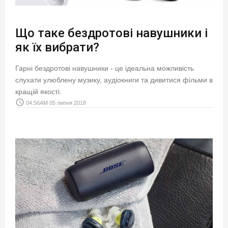
Що таке бездротові навушники і
як їх вибрати?
Гарні бездротові навушники - це ідеальна можливість
слухати улюблену музику, аудіокниги та дивитися фільми в
кращій якості.
access_time
04:56AM 05 липня 2018