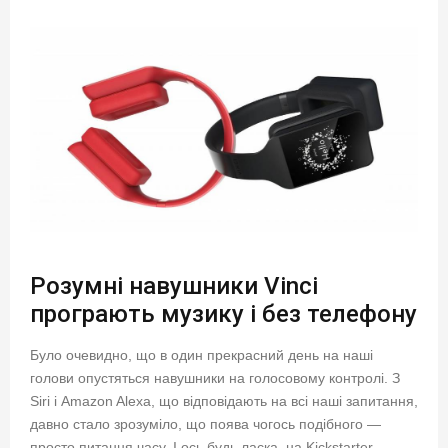
Розумні навушники Vinci
програють музику і без телефону
Було очевидно, що в один прекрасний день на наші
голови опустяться навушники на голосовому контролі. З
Siri і Amazon Alexa, що відповідають на всі наші запитання,
давно стало зрозуміло, що поява чогось подібного —
просто питання часу. І ось будь ласка, на Kickstarter