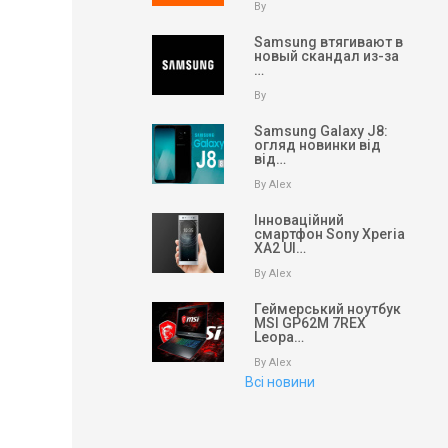
By
Samsung втягивают в
новый скандал из-за
…
By
Samsung Galaxy J8:
огляд новинки від
від…
By Alex
Інноваційний
смартфон Sony Xperia
XA2 Ul…
By Alex
Геймерський ноутбук
MSI GP62M 7REX
Leopa…
By Alex
Всі новини