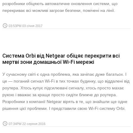
розробники обіцяють автоматичне оновлення системи, що
перекриває всі можливі загрози безпеки, помічені на лінії.
access_time
03:53PM 03 січня 2017
Система Orbi від Netgear обіцяє перекрити всі
мертві зони домашньої Wi-Fi мережі
У сучасному світі є одна проблема, яка зачіпає дуже багатьох. І
це — поганий сигнал Wi-Fi в тих точках будинку, що віддалені від
роутера. Хтось купує підсилювачі сигналу, хтось просто махає
рукою і вважає за краще просто сидіти ближче до роутера.
Розробники з компанії Netgear вірять в те, що знайшли ще одне
рішення цієї проблеми. І представили свою Wi-Fi систему Orbi.
access_time
07:34PM 22 серпня 2016