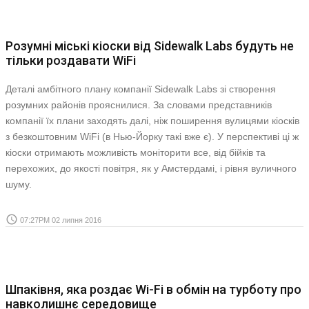
Розумні міські кіоски від Sidewalk Labs будуть не
тільки роздавати WiFi
Деталі амбітного плану компанії Sidewalk Labs зі створення
розумних районів прояснилися. За словами представників
компанії їх плани заходять далі, ніж поширення вулицями кіосків
з безкоштовним WiFi (в Нью-Йорку такі вже є). У перспективі ці ж
кіоски отримають можливість моніторити все, від бійків та
перехожих, до якості повітря, як у Амстердамі, і рівня вуличного
шуму.
access_time
07:27PM 02 липня 2016
Шпаківня, яка роздає Wi-Fi в обмін на турботу про
навколишнє середовище