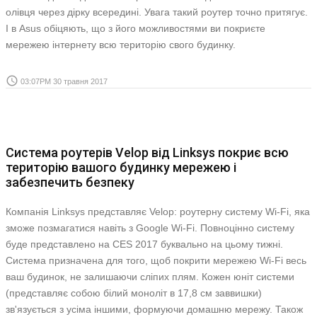
олівця через дірку всередині. Увага такий роутер точно притягує.
І в Asus обіцяють, що з його можливостями ви покриєте
мережею інтернету всю територію свого будинку.
access_time
03:07PM 30 травня 2017
Система роутерів Velop від Linksys покриє всю
територію вашого будинку мережею і
забезпечить безпеку
Компанія Linksys представляє Velop: роутерну систему Wi-Fi, яка
зможе позмагатися навіть з Google Wi-Fi. Повноцінно систему
буде представлено на CES 2017 буквально на цьому тижні.
Система призначена для того, щоб покрити мережею Wi-Fi весь
ваш будинок, не залишаючи сліпих плям. Кожен юніт системи
(представляє собою білий моноліт в 17,8 см заввишки)
зв'язується з усіма іншими, формуючи домашню мережу. Також