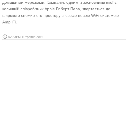
домашніми мережами. Компанія, одним із засновників якої є
колишній співробітник Apple Роберт Пера, звертається до
широкого споживчого простору зі своєю новою WiFi системою
AmpliFi.
access_time
02:33PM 11 травня 2016