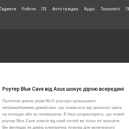
Гаджети
Роботи
ПЗ
Фото та відео
Аудіо
Технології
П
Роутер Blue Cave від Asus шокує дірою всередині
Протягом довгих років Wi-Fi роутери залишалися
непривабливими девайсами, що ховаються від загальної уваги
на полицях або за телевізором. В Asus розраховують, що новий
роутер Blue Cave ховати від очей гостей ви точно не захочете.
Він виглядає як дивна електрична точилка для величезного