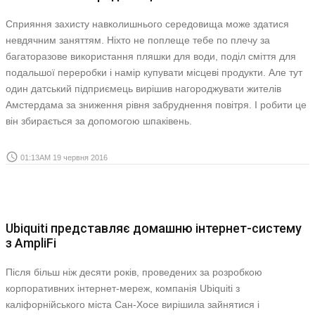
Сприяння захисту навколишнього середовища може здатися
невдячним заняттям. Ніхто не поплеще тебе по плечу за
багаторазове використання пляшки для води, поділ сміття для
подальшої переробки і намір купувати місцеві продукти. Але тут
один датський підприємець вирішив нагороджувати жителів
Амстердама за зниження рівня забруднення повітря. І робити це
він збирається за допомогою шпаківень.
access_time
01:13AM 19 червня 2016
Ubiquiti представляє домашню інтернет-систему
з AmpliFi
Після більш ніж десяти років, проведених за розробкою
корпоративних інтернет-мереж, компанія Ubiquiti з
каліфорнійського міста Сан-Хосе вирішила зайнятися і