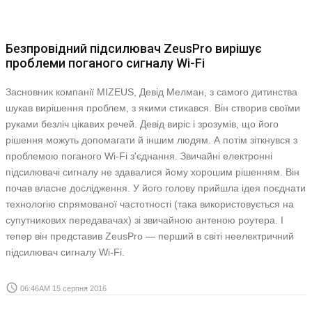
Безпровідний підсилювач ZeusPro вирішує
проблеми поганого сигналу Wi-Fi
Засновник компанії MIZEUS, Девід Мелман, з самого дитинства
шукав вирішення проблем, з якими стикався. Він створив своїми
руками безліч цікавих речей. Девід виріс і зрозумів, що його
рішення можуть допомагати й іншим людям. А потім зіткнувся з
проблемою поганого Wi-Fi з'єднання. Звичайні електронні
підсилювачі сигналу не здавалися йому хорошим рішенням. Він
почав власне дослідження. У його голову прийшла ідея поєднати
технологію спрямованої частотності (така використовується на
супутникових передавачах) зі звичайною антеною роутера. І
тепер він представив ZeusPro — перший в світі неелектричний
підсилювач сигналу Wi-Fi.
access_time
06:46AM 15 серпня 2016