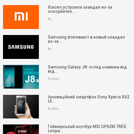
Xiaomi устроила скандал из-за
оскорбител…
By
Samsung втягивают в новый скандал
из-за …
By
Samsung Galaxy J8: огляд новинки від
від…
By Alex
Інноваційний смартфон Sony Xperia XA2
Ul…
By Alex
keyboard_arrow_up
Вгору
Геймерський ноутбук MSI GP62M 7REX
Leopa…
На головну