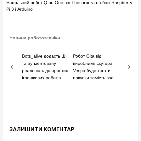
Настільний робот Q.bo One від Thecorpora на базі Raspberry
Pi 3 і Arduino
Новини робототехніки:
Bots_alive додасть ШІ
Робот Gita від
та аугментовану
виробників скутера
arrow_back
arrow_forward
реальність до простих
Vespa буде тягати
іграшкових роботів
покупки замість вас
ЗАЛИШИТИ КОМЕНТАР