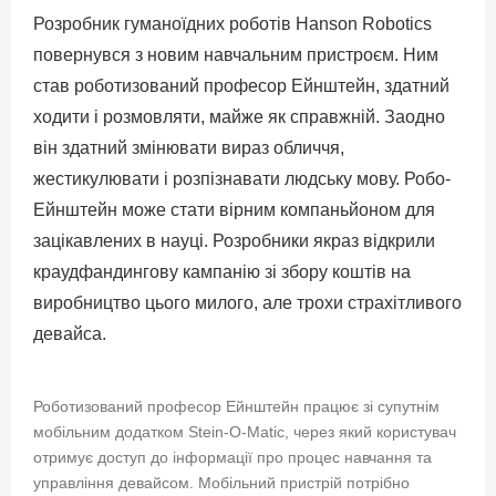
Розробник гуманоїдних роботів Hanson Robotics
повернувся з новим навчальним пристроєм. Ним
став роботизований професор Ейнштейн, здатний
ходити і розмовляти, майже як справжній. Заодно
він здатний змінювати вираз обличчя,
жестикулювати і розпізнавати людську мову. Робо-
Ейнштейн може стати вірним компаньйоном для
зацікавлених в науці. Розробники якраз відкрили
краудфандингову кампанію зі збору коштів на
виробництво цього милого, але трохи страхітливого
девайса.
Роботизований професор Ейнштейн працює зі супутнім
мобільним додатком Stein-O-Matic, через який користувач
отримує доступ до інформації про процес навчання та
управління девайсом. Мобільний пристрій потрібно