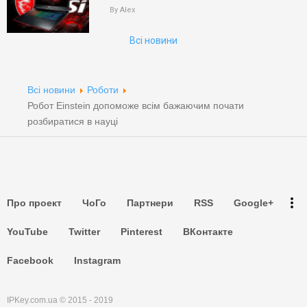
By Alex
Пошук
Всі новини
Партнери
Партнери
Всі новини
Роботи
Робот Einstein допоможе всім бажаючим почати
Партнери
розбиратися в науці
Партнери
Партнери
more_vert
Про проект
ЧоГо
Партнери
RSS
Google+
Партнери
YouTube
Twitter
Pinterest
ВКонтакте
Facebook
Instagram
IPKey.com.ua © 2015 - 2019