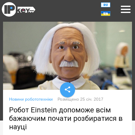
share
Новини робототехніки
Розміщено
25 січ. 2017
Робот Einstein допоможе всім
бажаючим почати розбиратися в
науці