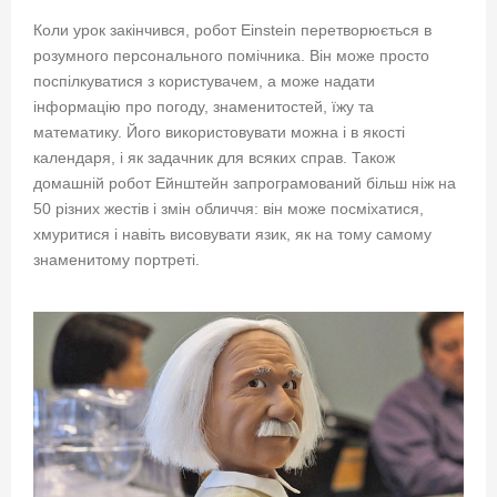
Коли урок закінчився, робот Einstein перетворюється в
розумного персонального помічника. Він може просто
поспілкуватися з користувачем, а може надати
інформацію про погоду, знаменитостей, їжу та
математику. Його використовувати можна і в якості
календаря, і як задачник для всяких справ. Також
домашній робот Ейнштейн запрограмований більш ніж на
50 різних жестів і змін обличчя: він може посміхатися,
хмуритися і навіть висовувати язик, як на тому самому
знаменитому портреті.