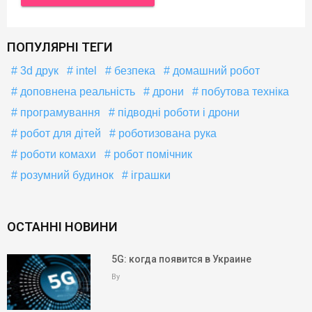
ПОПУЛЯРНІ ТЕГИ
3d друк
intel
безпека
домашний робот
доповнена реальність
дрони
побутова техніка
програмування
підводні роботи і дрони
робот для дітей
роботизована рука
роботи комахи
робот помічник
розумний будинок
іграшки
ОСТАННІ НОВИНИ
5G: когда появится в Украине
By