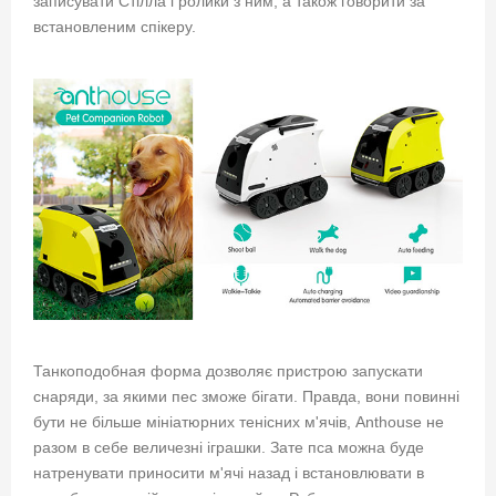
записувати Стілла і ролики з ним, а також говорити за
встановленим спікеру.
Танкоподобная форма дозволяє пристрою запускати
снаряди, за якими пес зможе бігати. Правда, вони повинні
бути не більше мініатюрних тенісних м'ячів, Anthouse не
разом в себе величезні іграшки. Зате пса можна буде
натренувати приносити м'ячі назад і встановлювати в