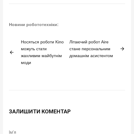
Новини робототехніки:
Носяться роботи Kino
Літаючий робот Aire
arrow_forward
можуть стати
стане персональним
arrow_back
жахливим майбутнім
домашнім асистентом
моди
ЗАЛИШИТИ КОМЕНТАР