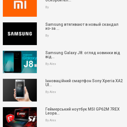
By
Samsung втягивают в новый скандал
из-за …
By
Samsung Galaxy J8: огляд новинки від
від…
By Alex
Інноваційний смартфон Sony Xperia XA2
Ul…
By Alex
keyboard_arrow_up
Вгору
Геймерський ноутбук MSI GP62M 7REX
Leopa…
На головну
By Alex