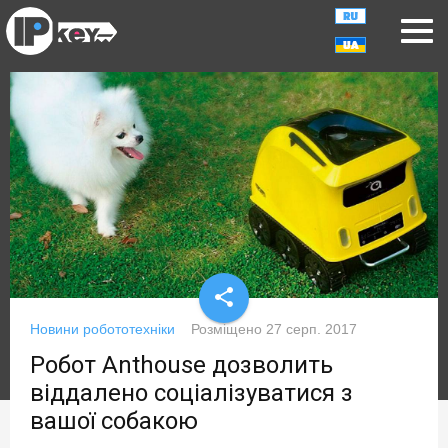
share
Новини робототехніки
Розміщено
27 серп. 2017
Робот Anthouse дозволить
віддалено соціалізуватися з
вашої собакою