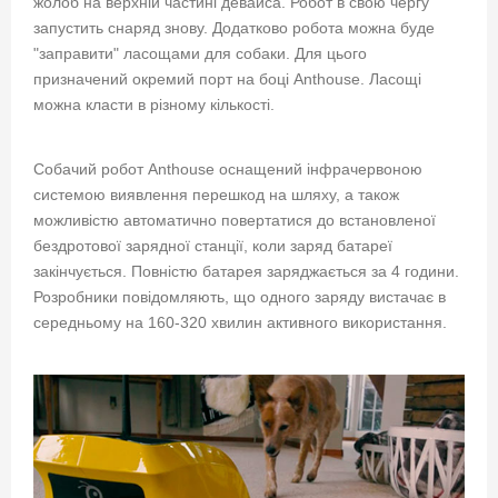
жолоб на верхній частині девайса. Робот в свою чергу
запустить снаряд знову. Додатково робота можна буде
"заправити" ласощами для собаки. Для цього
призначений окремий порт на боці Anthouse. Ласощі
можна класти в різному кількості.
Собачий робот Anthouse оснащений інфрачервоною
системою виявлення перешкод на шляху, а також
можливістю автоматично повертатися до встановленої
бездротової зарядної станції, коли заряд батареї
закінчується. Повністю батарея заряджається за 4 години.
Розробники повідомляють, що одного заряду вистачає в
середньому на 160-320 хвилин активного використання.