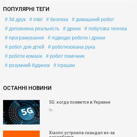
ПОПУЛЯРНІ ТЕГИ
3d друк
intel
безпека
домашний робот
доповнена реальність
дрони
побутова техніка
програмування
підводні роботи і дрони
робот для дітей
роботизована рука
роботи комахи
робот помічник
розумний будинок
іграшки
ОСТАННІ НОВИНИ
5G: когда появится в Украине
By
Xiaomi устроила скандал из-за
оскорбител…