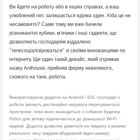
Ви йдете на роботу або в інших справах, а ваш
улюблений пес залишається вдома один. Хіба це не
несамовито? Саме тому ми вже бачили
різноманітні кубики, м'ячики і інші гаджети, що
дозволяють господарям віддалено
"телесоціалізіроваться" зі своїми вихованцями по
інтернету. Ще один такий девайс, який отримав
назву Anthouse, прийняв форму невеликого,
схожого на танк, робота.
Використовуючи додаток на Android / iOS, господарі з
роботи зможуть дистанційно керувати пересуваються
пристроєм, поки воно знаходиться з собакою будинку.
Робот для зв'язку підключається до домашньої Wi-Fi
мережі. Додаток дозволяє дивитися на тварину в режимі
реального часу завдяки вбудованій відео-камері,