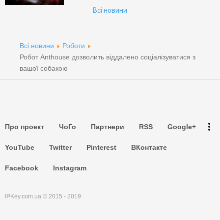
Пошук
Всі новини
Партнери
Партнери
Всі новини
Роботи
Робот Anthouse дозволить віддалено соціалізуватися з
Партнери
вашої собакою
Партнери
Партнери
more_vert
Про проект
ЧоГо
Партнери
RSS
Google+
Партнери
YouTube
Twitter
Pinterest
ВКонтакте
Facebook
Instagram
IPKey.com.ua © 2015 - 2019