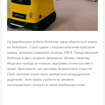
На виробництво робота Anthouse зараз збираються кошти
на Kickstarter. Стати одним з перших власників пристрою
можна, вклавши в кампанію мінімум 299 $. Представлений
Anthouse в двох колірних форматах: білому і жовтому.
Якщо все пройде за планом, відправка почнеться вже в
грудні. Враховуйте, що доставка безкоштовна тільки по
США, жителям інших країн доведеться розщедритися
додатково. Зате навіть з роботи ви зможете
поспілкуватися і пограти зі своїм улюбленим псом!