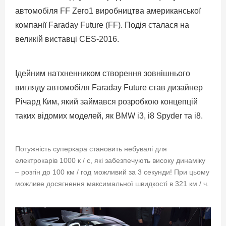
автомобіля FF Zero1 виробництва американської
компанії Faraday Future (FF). Подія сталася на
великій виставці CES-2016.
Ідейним натхненником створення зовнішнього
вигляду автомобіля Faraday Future став дизайнер
Річард Ким, який займався розробкою концепцій
таких відомих моделей, як BMW i3, i8 Spyder та i8.
Потужність суперкара становить небувалі для
електрокарів 1000 к / с, які забезпечують високу динаміку
– розгін до 100 км / год можливий за 3 секунди! При цьому
можливе досягнення максимальної швидкості в 321 км / ч.