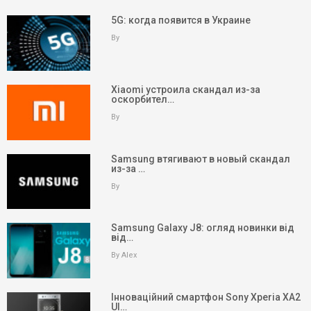
5G: когда появится в Украине
By
Xiaomi устроила скандал из-за
оскорбител…
By
Samsung втягивают в новый скандал
из-за …
By
Samsung Galaxy J8: огляд новинки від
від…
By Alex
Інноваційний смартфон Sony Xperia XA2
Ul…