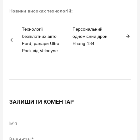
Новини високих технологій:
Технології
Персональний
arrow_forward
безпілотних авто
одномісний дрон
arrow_back
Ford, радари Ultra
Ehang-184
Pack від Velodyne
ЗАЛИШИТИ КОМЕНТАР