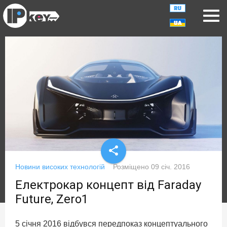
share
Новини високих технологій
Розміщено
09 січ. 2016
Електрокар концепт від Faraday
Future, Zero1
5 січня 2016 відбувся передпоказ концептуального