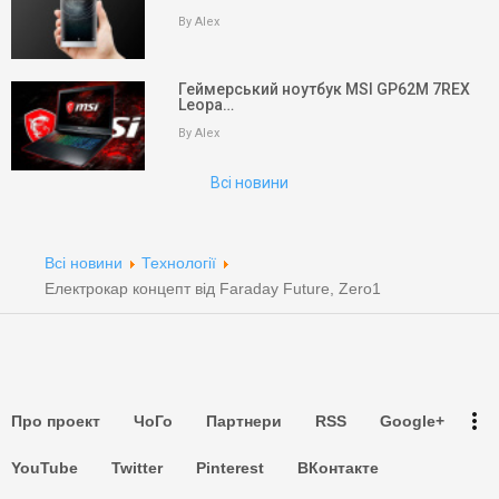
By Alex
keyboard_arrow_up
Вгору
На головну
Геймерський ноутбук MSI GP62M 7REX
Leopa…
Пошук
By Alex
Всі новини
Партнери
Партнери
Всі новини
Технології
Партнери
Електрокар концепт від Faraday Future, Zero1
Партнери
Партнери
more_vert
Про проект
ЧоГо
Партнери
RSS
Google+
Партнери
YouTube
Twitter
Pinterest
ВКонтакте