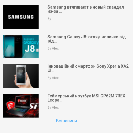
Samsung втягивают в новый скандал
из-за …
By
Samsung Galaxy J8: огляд новинки від
від…
By Alex
Інноваційний смартфон Sony Xperia XA2
Ul…
By Alex
keyboard_arrow_up
Вгору
На головну
Геймерський ноутбук MSI GP62M 7REX
Leopa…
Пошук
By Alex
Всі новини
Партнери