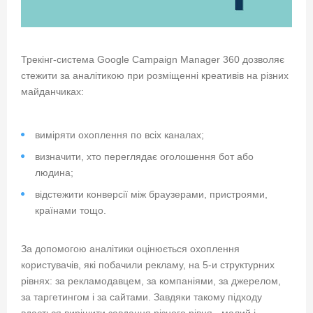
Трекінг-система Google Campaign Manager 360 дозволяє
стежити за аналітикою при розміщенні креативів на різних
майданчиках:
виміряти охоплення по всіх каналах;
визначити, хто переглядає оголошення бот або
людина;
відстежити конверсії між браузерами, пристроями,
країнами тощо.
За допомогою аналітики оцінюється охоплення
користувачів, які побачили рекламу, на 5-и структурних
рівнях: за рекламодавцем, за компаніями, за джерелом,
за таргетингом і за сайтами. Завдяки такому підходу
вдається вирішити завдання різного рівня - малий і