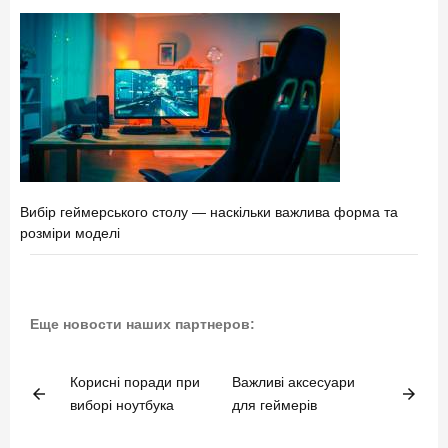
Вибір геймерського столу — наскільки важлива форма та
розміри моделі
Еще новости наших партнеров:
Корисні поради при
Важливі аксесуари
arrow_back
arrow_forward
виборі ноутбука
для геймерів