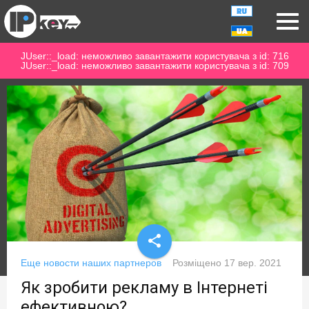
JUser::_load: неможливо завантажити користувача з id: 716
JUser::_load: неможливо завантажити користувача з id: 709
share
Еще новости наших партнеров
Розміщено
17 вер. 2021
Як зробити рекламу в Інтернеті
ефективною?