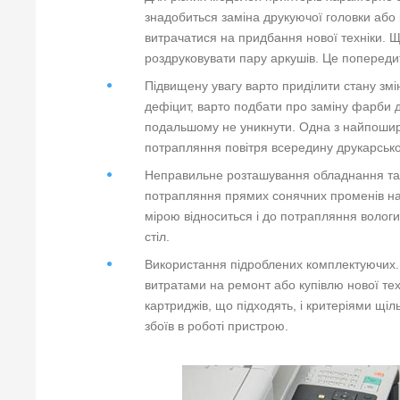
знадобиться заміна друкуючої головки або
витрачатися на придбання нової техніки. Щ
роздруковувати пару аркушів. Це попереди
Підвищену увагу варто приділити стану змі
дефіцит, варто подбати про заміну фарби 
подальшому не уникнути. Одна з найпошир
потрапляння повітря всередину друкарсько
Неправильне розташування обладнання так
потрапляння прямих сонячних променів на
мірою відноситься і до потрапляння вологи
стіл.
Використання підроблених комплектуючих
витратами на ремонт або купівлю нової те
картриджів, що підходять, і критеріями щ
збоїв в роботі пристрою.