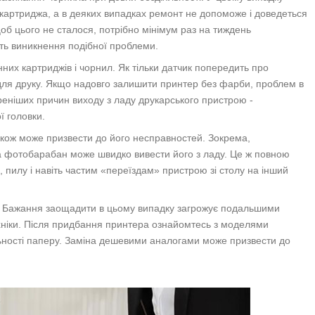
 картриджа, а в деяких випадках ремонт не допоможе і доведеться
об цього не сталося, потрібно мінімум раз на тиждень
ть виникнення подібної проблеми.
нних картриджів і чорнил. Як тільки датчик попередить про
для друку. Якщо надовго залишити принтер без фарби, проблем в
еніших причин виходу з ладу друкарського пристрою -
ї головки.
ож може призвести до його несправностей. Зокрема,
 фотобарабан може швидко вивести його з ладу. Це ж повною
, пилу і навіть частим «переїздам» пристрою зі столу на інший
. Бажання заощадити в цьому випадку загрожує подальшими
хніки. Після придбання принтера ознайомтесь з моделями
ільності паперу. Заміна дешевими аналогами може призвести до