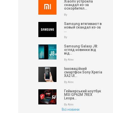
Xiaomi устроила
скандал из-за
оскорбител…
By
Samsung втягивают в
новый скандал из-за
…
By
Samsung Galaxy J8:
огляд новинки від
від…
By Alex
Інноваційний
смартфон Sony Xperia
XA2 Ul…
By Alex
Геймерський ноутбук
MSI GP62M 7REX
Leopa…
By Alex
Всі новини