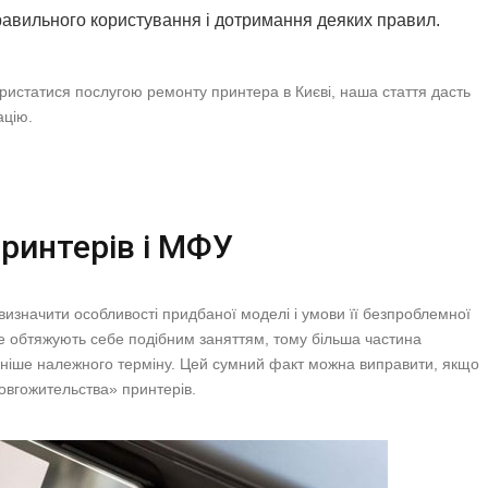
равильного користування і дотримання деяких правил.
истатися послугою ремонту принтера в Києві, наша стаття дасть
ацію.
принтерів і МФУ
изначити особливості придбаної моделі і умови її безпроблемної
 не обтяжують себе подібним заняттям, тому більша частина
аніше належного терміну. Цей сумний факт можна виправити, якщо
овгожительства» принтерів.