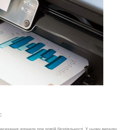
:
асихання чорнила при довгій бездіяльності. У цьому випадку