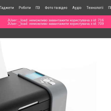
Гаджети
Роботи
ПЗ
Фото та відео
Аудіо
Технології
П
JUser::_load: неможливо завантажити користувача з id: 716
JUser::_load: неможливо завантажити користувача з id: 709