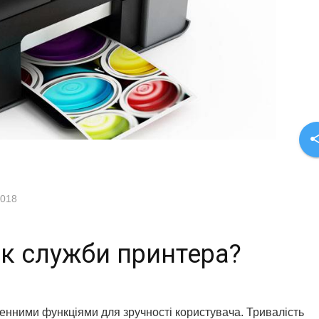
sha
2018
к служби принтера?
енними функціями для зручності користувача. Тривалість