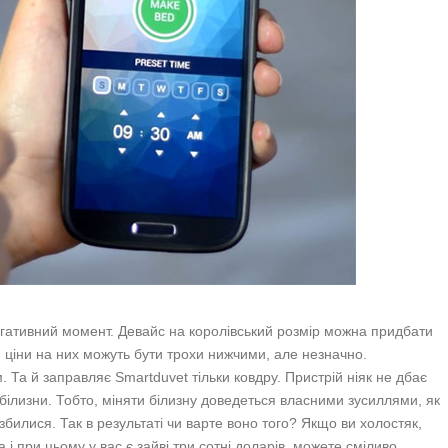
негативний момент. Девайс на королівський розмір можна придбати
і, ціни на них можуть бути трохи нижчими, але незначно.
 Та й заправляє Smartduvet тільки ковдру. Пристрій ніяк не дбає
ь білизни. Тобто, міняти білизну доведеться власними зусиллями, як
збилися. Так в результаті чи варте воно того? Якщо ви холостяк,
і при цьому у вас є зайві три сотні доларів, можете сміливо