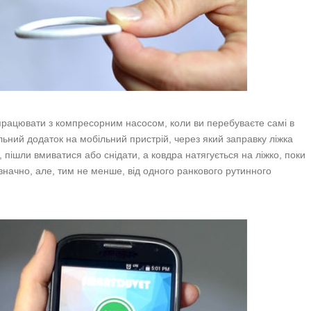
працювати з компресорним насосом, коли ви перебуваєте самі в
льний додаток на мобільний пристрій, через який заправку ліжка
 пішли вмиватися або снідати, а ковдра натягується на ліжко, поки
значно, але, тим не менше, від одного ранкового рутинного