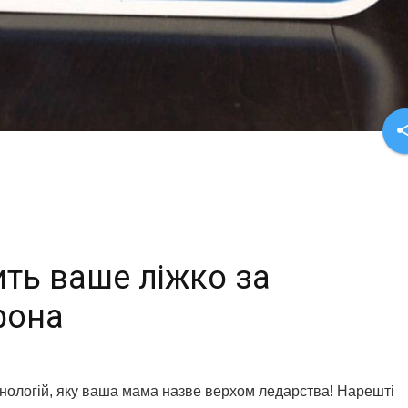
sha
ить ваше ліжко за
фона
нологій, яку ваша мама назве верхом ледарства! Нарешті