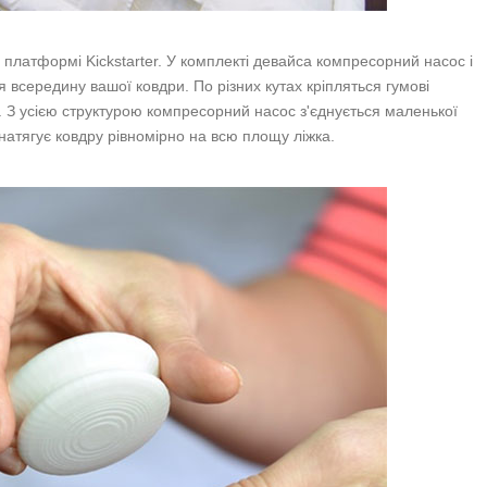
платформі Kickstarter. У комплекті девайса компресорний насос і
я всередину вашої ковдри. По різних кутах кріпляться гумові
и. З усією структурою компресорний насос з'єднується маленької
 натягує ковдру рівномірно на всю площу ліжка.