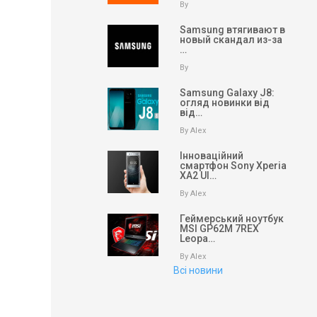
By
Samsung втягивают в
новый скандал из-за
…
By
Samsung Galaxy J8:
огляд новинки від
від…
By Alex
Інноваційний
смартфон Sony Xperia
XA2 Ul…
By Alex
Геймерський ноутбук
MSI GP62M 7REX
Leopa…
By Alex
Всі новини