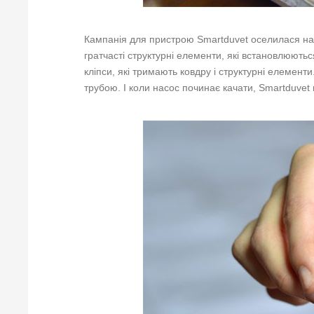
Кампанія для пристрою Smartduvet оселилася на 
гратчасті структурні елементи, які встановлюютьс
кліпси, які тримають ковдру і структурні елемент
трубою. І коли насос починає качати, Smartduvet