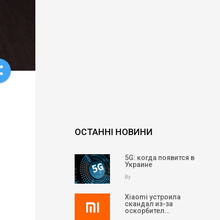
re
ОСТАННІ НОВИНИ
5G: когда появится в
Украине
By
Xiaomi устроила
скандал из-за
оскорбител…