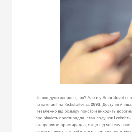
Це все дуже здорово, так? Але є у Smartduvet і 
по кампанії на Kickstarter за
289$
. Доступні й інш
Незалежно від розміру пристрій виходить дорогим.
про рівність простирадла, стан подушок і свіжіст
і заправляти простирадла, якщо під час сну вони 
якому ну дуже лінь займатися заправленням ліжка 