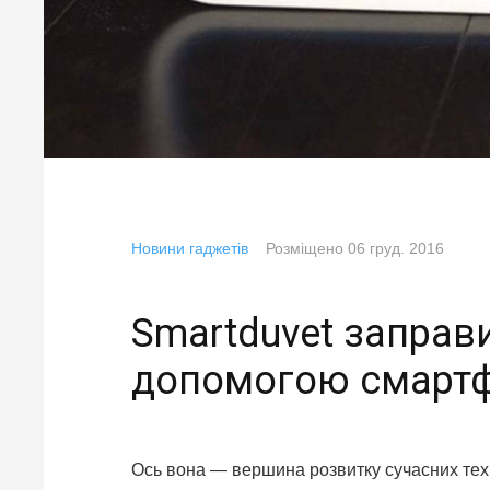
Новини гаджетів
Розміщено
06 груд. 2016
Smartduvet заправ
допомогою смарт
Ось вона — вершина розвитку сучасних тех