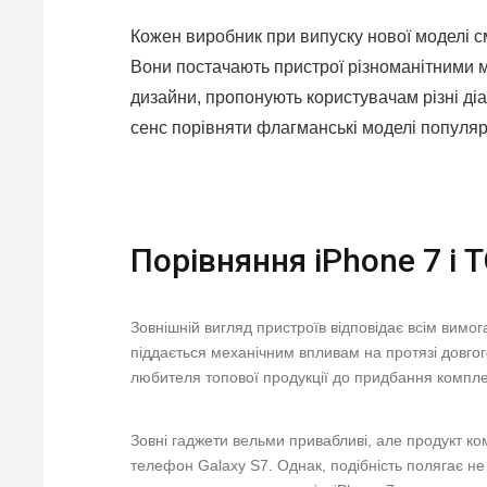
Кожен виробник при випуску нової моделі 
Вони постачають пристрої різноманітними 
дизайни, пропонують користувачам різні діа
сенс порівняти флагманські моделі популяр
Порівняння iPhone 7 і 
Зовнішній вигляд пристроїв відповідає всім вимог
піддається механічним впливам на протязі довгог
любителя топової продукції до придбання компл
Зовні гаджети вельми привабливі, але продукт к
телефон Galaxy S7. Однак, подібність полягає не