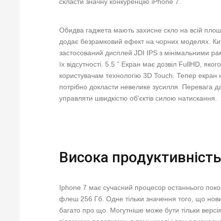
скласти значну конкуренцію iPhone 7.
Обидва гаджета мають захисне скло на всій площі
додає безрамковий ефект на чорних моделях. Кит
застосований дисплей JDI IPS з мінімальними рам
їх відсутності. 5.5 ” Екран має дозвіл FullHD, як
користувачам технологію 3D Touch. Тепер екран 
потрібно докласти невелике зусилля. Перевага да
управляти швидкістю об'єктів силою натискання.
Висока продуктивність
Iphone 7 має сучасний процесор останнього покол
флеш 256 Гб. Одне тільки значення того, що нов
багато про що. Могутніше може бути тільки версі