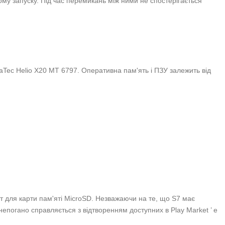
ому запуску. Під час перемикань між ними не спостерігається
Tec Helio X20 MT 6797. Оперативна пам'ять і ПЗУ залежить від
т для карти пам'яті MicroSD. Незважаючи на те, що S7 має
непогано справляється з відтворенням доступних в Play Market ’ е