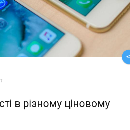
sha
17
ті в різному ціновому