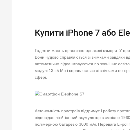
Купити iPhone 7 або El
Гаджети мають практично однакові камери. У прод
Вони чудово справляються зі знімками завдяки вд
автоматично підлаштовуються по зовнішнє освітл
модулі 13 і 5 Мп і справляється зі знімками не гі
сфері.
Автономність пристроїв підтримує і роботу протя
відповідає літій-іонний акумулятор з ємністю 19
полімерною батареєю 3000 мАг. Перевага Li-pol п