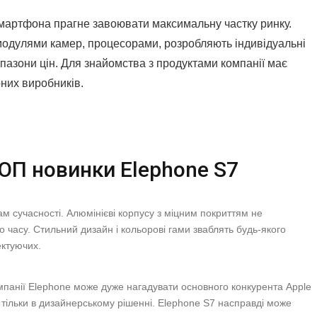
смартфона прагне завоювати максимальну частку ринку.
модулями камер, процесорами, розробляють індивідуальні
пазони цін. Для знайомства з продуктами компанії має
них виробників.
ТОП новинки Elephone S7
ам сучасності. Алюмінієві корпусу з міцним покриттям не
о часу. Стильний дизайн і кольорові гами зваблять будь-якого
ектуючих.
омпанії Elephone може дуже нагадувати основного конкурента Apple
 тільки в дизайнерському рішенні. Elephone S7 насправді може