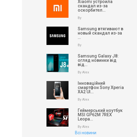
Xiaomi устроила
скандал из-за
оскорбител…
By
Samsung втягивают в
новый скандал из-за
…
By
Samsung Galaxy J8:
огляд новинки від
від…
By Alex
Інноваційний
смартфон Sony Xperia
XA2 Ul…
By Alex
Геймерський ноутбук
MSI GP62M 7REX
Leopa…
By Alex
Всі новини