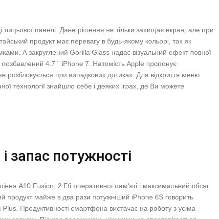
 лицьової панелі. Дане рішення не тільки захищає екран, але при
айський продукт має перевагу в будь-якому кольорі, так як
ками. А закруглений Gorilla Glass надає візуальний ефект повної
ого позбавлений 4.7 ” iPhone 7. Натомість Apple пропонує
не розблокується при випадкових дотиках. Для відкриття меню
ної технології знайшло себе і деяких іграх, де Ви можете
 і запас потужності
іння A10 Fusion, 2 Гб оперативної пам'яті і максимальний обсяг
ий продукт майже в два рази потужніший iPhone 6S говорить
я Plus. Продуктивності смартфона вистачає на роботу з усіма