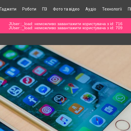
Гаджети
Роботи
ПЗ
Фото та відео
Аудіо
Технології
П
JUser::_load: неможливо завантажити користувача з id: 716
JUser::_load: неможливо завантажити користувача з id: 709