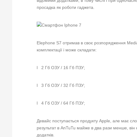
відомими додатками, в тому числі і при одночасн
просадка як роботи гаджета.
Elephone S7 отримав в своє розпорядження Media
комплектації і може складати:
l 2 Гб ОЗУ / 16 Гб ПЗУ;
l 3 Гб ОЗУ / 32 Гб ПЗУ;
l 4 Гб ОЗУ / 64 Гб ПЗУ;
Девайс поступається продукту Apple, але має сло
результат в AnTuTu майже в два рази менше, він 
додатків.