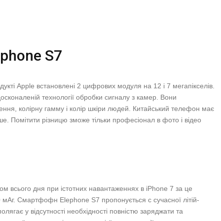
ephone S7
укті Apple встановлені 2 цифрових модуля на 12 і 7 мегапікселів.
осконаленій технології обробки сигналу з камер. Вони
ення, колірну гамму і колір шкіри людей. Китайський телефон має
рше. Помітити різницю зможе тільки професіонал в фото і відео
гом всього дня при істотних навантаженнях в iPhone 7 за це
60 мАг. Смартфофн Elephone S7 пропонується c сучасної літій-
олягає у відсутності необхідності повністю заряджати та