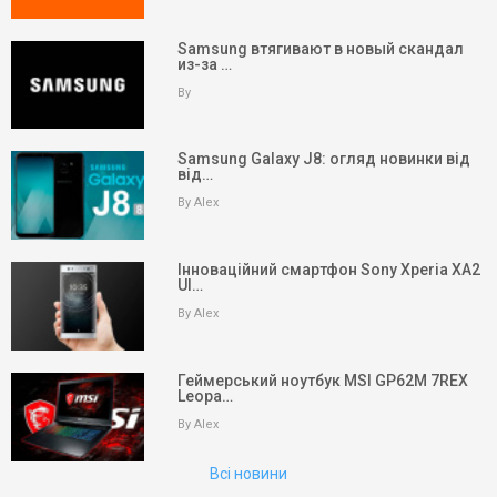
Samsung втягивают в новый скандал
из-за …
By
Samsung Galaxy J8: огляд новинки від
від…
By Alex
Інноваційний смартфон Sony Xperia XA2
Ul…
By Alex
keyboard_arrow_up
Вгору
На головну
Геймерський ноутбук MSI GP62M 7REX
Leopa…
Пошук
By Alex
Всі новини
Партнери