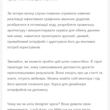
За чотири місяці слухач повинен отримати навички
реалізації ефективних графічних віконних додатків,
розібратися в оптимізації коду, розробляти правильну
архітектуру і використовувати сервіси для обміну даними
між ними, навчитися проектувати зручний, цікавий,
привабливий інтерфейс і адаптувати його до мінливих
потреб користувачів.
Звичайно, ви можете пройти цей шлях самостійно. Є гарні
приклади тих, кому самонавчання допомогло досягти
приголомшливих результатів. Вони пишуть про це статті та
книги, готують вебінари. Можна знайти собі ментора і під
його крилом починати рух. Курси для дизайнера
інтерфейсів на допомогу.
Чому ми за ux/ui designer курси? Вони довели свою
ефективність. І той факт, що Hillel ще на одне місто