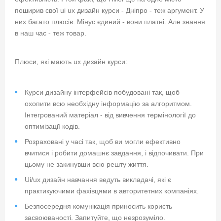
поширив свої ui ux дизайн курси - Дніпро - теж аргумент. У
них багато плюсів. Мінус єдиний - вони платні. Але знання
в наш час - теж товар.
Плюси, які мають ux дизайн курси:
Курси дизайну інтерфейсів побудовані так, щоб
охопити всю необхідну інформацію за алгоритмом.
Інтегрований матеріал - від вивчення термінології до
оптимізації кодів.
Розраховані у часі так, щоб ви могли ефективно
вчитися і робити домашнє завдання, і відпочивати. При
цьому не закинувши всю решту життя.
Ui/ux дизайн навчання ведуть викладачі, які є
практикуючими фахівцями в авторитетних компаніях.
Безпосередня комунікація приносить користь
засвоюваності. Запитуйте, що незрозуміло.