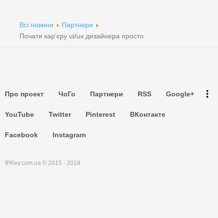
Партнери
Всі новини
Партнери
Партнери
Почати кар'єру ui/ux дизайнера просто
Партнери
Партнери
more_vert
Про проект
ЧоГо
Партнери
RSS
Google+
Партнери
YouTube
Twitter
Pinterest
ВКонтакте
Facebook
Instagram
IPKey.com.ua © 2015 - 2019