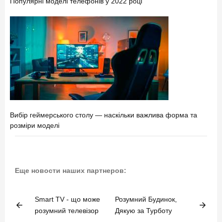
Популярні моделі телефонів у 2022 році
Вибір геймерського столу — наскільки важлива форма та
розміри моделі
Еще новости наших партнеров:
Smart TV - що може
Розумний Будинок,
arrow_back
arrow_forward
розумний телевізор
Дякую за Турботу