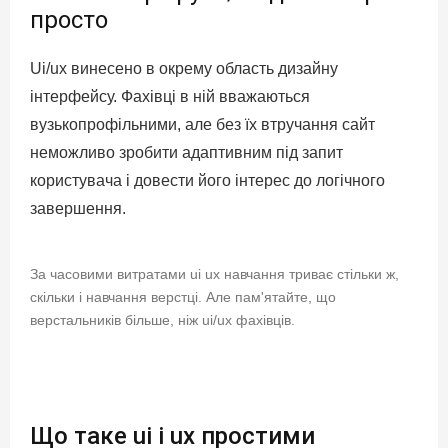
просто
Ui/ux винесено в окрему область дизайну
інтерфейсу. Фахівці в ній вважаються
вузькопрофільними, але без їх втручання сайт
неможливо зробити адаптивним під запит
користувача і довести його інтерес до логічного
завершення.
За часовими витратами ui ux навчання триває стільки ж,
скільки і навчання верстці. Але пам'ятайте, що
верстальників більше, ніж ui/ux фахівців.
Що таке ui і ux простими