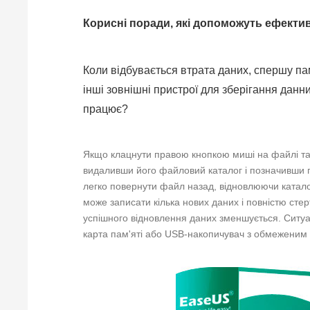
Корисні поради, які допоможуть ефекти
Коли відбувається втрата даних, спершу па
інші зовнішні пристрої для зберігання данн
працює?
Якщо клацнути правою кнопкою миші на файлі та 
видаливши його файловий каталог і позначивши 
легко повернути файл назад, відновлюючи каталог
може записати кілька нових даних і повністю сте
успішного відновлення даних зменшується. Ситуа
карта пам'яті або USB-накопичувач з обмеженим