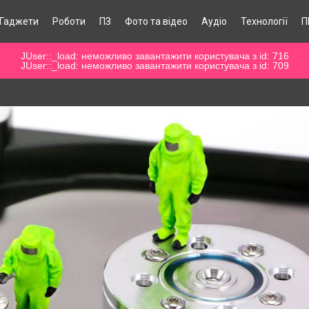
Гаджети
Роботи
ПЗ
Фото та відео
Аудіо
Технології
П
JUser::_load: неможливо завантажити користувача з id: 716
JUser::_load: неможливо завантажити користувача з id: 709