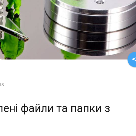
sha
018
ені файли та папки з