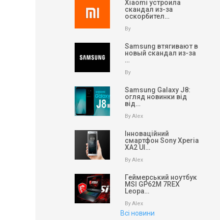
Xiaomi устроила
скандал из-за
оскорбител…
By
Samsung втягивают в
новый скандал из-за
…
By
Samsung Galaxy J8:
огляд новинки від
від…
By Alex
Інноваційний
смартфон Sony Xperia
XA2 Ul…
By Alex
Геймерський ноутбук
MSI GP62M 7REX
Leopa…
By Alex
Всі новини