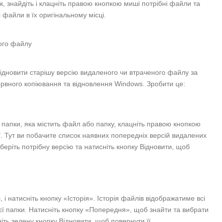
к, знайдіть і клацніть правою кнопкою миші потрібні файли та
 файли в їх оригінальному місці.
ного файлу
ідновити старішу версію видаленого чи втраченого файлу за
рвного копіювання та відновлення Windows. Зробити це:
о папки, яка містить файл або папку, клацніть правою кнопкою
ії. Тут ви побачите список наявних попередніх версій видалених
беріть потрібну версію та натисніть кнопку Відновити, щоб
 і натисніть кнопку «Історія». Історія файлів відображатиме всі
ієї папки. Натисніть кнопку «Попередня», щоб знайти та вибрати
іть зелену кнопку Відновити, щоб повернути її.