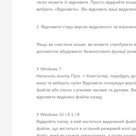
легко можете їх відновити. Просто відкрийте коши
виберіть «Відновити». Він відновить ваші видалені
2. Відновити стару версію видаленого чи втраче
Якщо ви очистили кошик, ви можете спробувати в
допомогою вбудованої безкоштовної функції резе
У Windows 7:
Натисніть кнопку Пуск -> Комп'ютер, перейдіть д
миші та виберіть пункт Відновити попередні верс
файлів або папок з різними часами та датами. Ви
відновити видалені файли назад.
У Windows 10 / 8.1 / 8:
Відкрийте папку, в якій міститься видалений файл,
файли, що містяться в останній резервній копії ц
файл, який ви хочете завантажити, а потім натисн