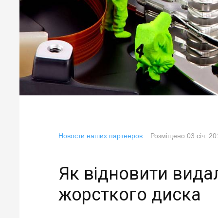
Новости наших партнеров
Розміщено
03 січ. 2
Як відновити видал
жорсткого диска