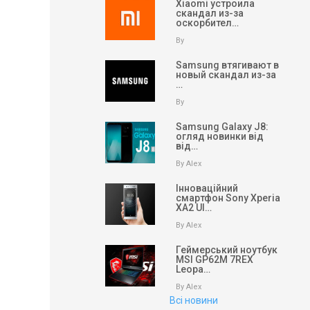
Xiaomi устроила
скандал из-за
оскорбител…
By
Samsung втягивают в
новый скандал из-за
…
By
Samsung Galaxy J8:
огляд новинки від
від…
By Alex
Інноваційний
смартфон Sony Xperia
XA2 Ul…
By Alex
Геймерський ноутбук
MSI GP62M 7REX
Leopa…
By Alex
Всі новини