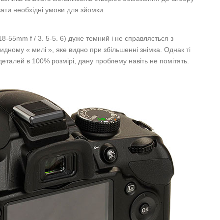
вати необхідні умови для зйомки.
8-55mm f / 3. 5-5. 6) дуже темний і не справляється з
ному « милі », яке видно при збільшенні знімка. Однак ті
деталей в 100% розмірі, дану проблему навіть не помітять.