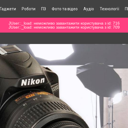
Гаджети
Роботи
ПЗ
Фото та відео
Аудіо
Технології
П
JUser::_load: неможливо завантажити користувача з id: 716
JUser::_load: неможливо завантажити користувача з id: 709