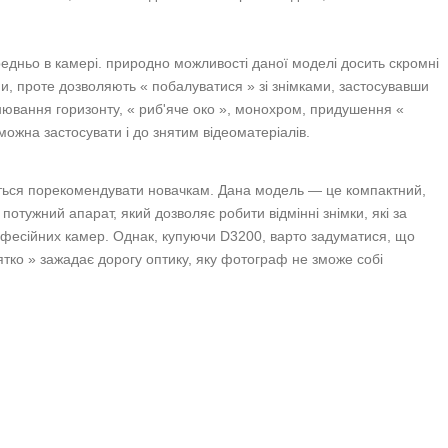
едньо в камері. природно можливості даної моделі досить скромні
и, проте дозволяють « побалуватися » зі знімками, застосувавши
внювання горизонту, « риб'яче око », монохром, придушення «
 можна застосувати і до знятим відеоматеріалів.
еться порекомендувати новачкам. Дана модель — це компактний,
потужний апарат, який дозволяє робити відмінні знімки, які за
офесійних камер. Однак, купуючи D3200, варто задуматися, що
тко » зажадає дорогу оптику, яку фотограф не зможе собі