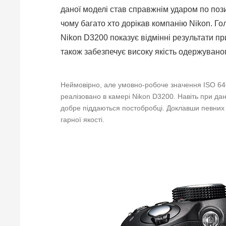
даної моделі став справжнім ударом по позиц
чому багато хто дорікав компанію Nikon. Го
Nikon D3200 показує відмінні результати п
також забезпечує високу якість одержуваног
Неймовірно, але умовно-робоче значення ISO 640
реалізовано в камері Nikon D3200. Навіть при дано
добре піддаються постобробці. Доклавши певних
гарної якості.