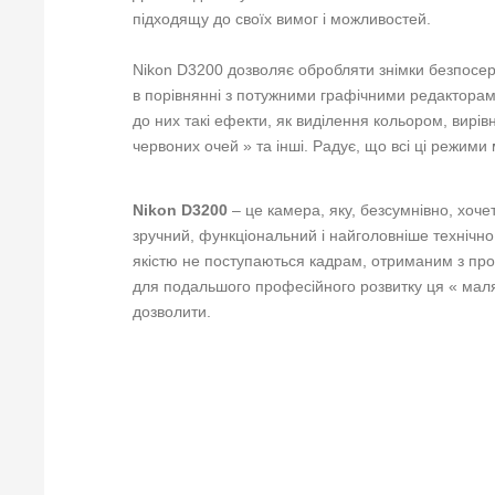
підходящу до своїх вимог і можливостей.
Nikon D3200 дозволяє обробляти знімки безпосер
в порівнянні з потужними графічними редакторам
до них такі ефекти, як виділення кольором, вирі
червоних очей » та інші. Радує, що всі ці режими
Nikon D3200
– це камера, яку, безсумнівно, хоч
зручний, функціональний і найголовніше технічно 
якістю не поступаються кадрам, отриманим з пр
для подальшого професійного розвитку ця « маля
дозволити.