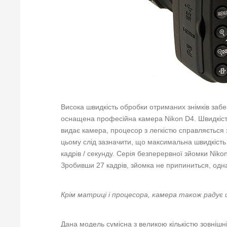
Висока швидкість обробки отриманих знімків заб
оснащена професійна камера Nikon D4. Швидкість
видає камера, процесор з легкістю справляється 
цьому слід зазначити, що максимальна швидкіст
кадрів / секунду. Серія безперервної зйомки Niko
Зробивши 27 кадрів, зйомка не припиниться, одна
Крім матриці і процесора, камера також радує
Дана модель сумісна з великою кількістю зовнішн