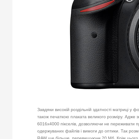
Завдяки високій роздільній здатності матриці у 
також печаткою плаката великого розміру. Адже 
6016x4000 пікселів, дозволяючи не переживати пр
одержуваних файлів і вимоги до оптики. Так розм
RAW ще більше, перевищуючи 20 Мб. Крім цього в