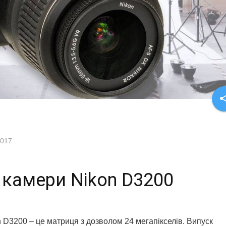
sha
2017
 камери Nikon D3200
D3200 – це матриця з дозволом 24 мегапікселів. Випуск