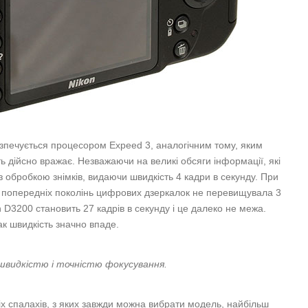
езпечується процесором Expeed 3, аналогічним тому, яким
 дійсно вражає. Незважаючи на великі обсяги інформації, які
з обробкою знімків, видаючи швидкість 4 кадри в секунду. При
ь попередніх поколінь цифрових дзеркалок не перевищувала 3
n D3200 становить 27 кадрів в секунду і це далеко не межа.
к швидкість значно впаде.
 швидкістю і точністю фокусування.
іх спалахів, з яких завжди можна вибрати модель, найбільш