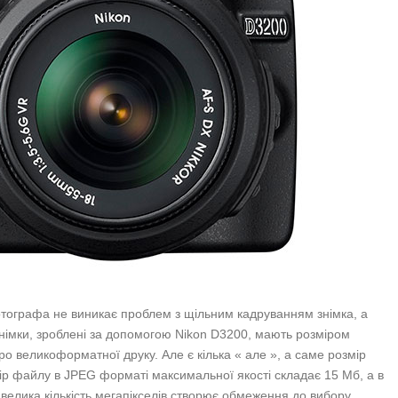
фотографа не виникає проблем з щільним кадруванням знімка, а
знімки, зроблені за допомогою Nikon D3200, мають розміром
о великоформатної друку. Але є кілька « але », а саме розмір
ір файлу в JPEG форматі максимальної якості складає 15 Мб, а в
елика кількість мегапікселів створює обмеження до вибору