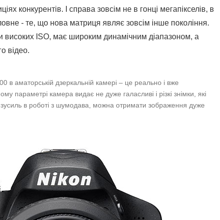
іях конкурентів. І справа зовсім не в гонці мегапікселів, в
ловне - те, що нова матриця являє зовсім інше покоління.
ри високих ISO, має широким динамічним діапазоном, а
о відео.
0 в аматорській дзеркальній камері – це реально і вже
му параметрі камера видає не дуже галасливі і різкі знімки, які
 зусиль в роботі з шумодава, можна отримати зображення дуже