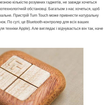
чезною кількістю розумних гаджетів, не завжди хочеться
отехнологічній обстановці. Багатьом з нас хочеться, щоб
ральне. Пристрій Turn Touch може привнести натуральну
ок. По суті, це Bluetooth-контролер для всіх ваших
ля техніки Apple). Але виглядає і відчувається він так, наче