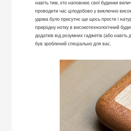
навіть тим, хто наповнює свої будинки вели
проводити час цілодобово у виключно висок
удома було присутнє ще щось просте і нату
природну нотку в високотехнологічний будин
додатків від розумних гаджетів (або навіть д
був зроблений спеціально для вас.