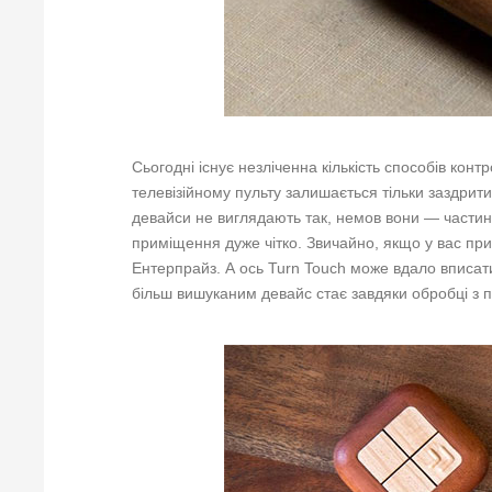
Сьогодні існує незліченна кількість способів ко
телевізійному пульту залишається тільки заздрит
девайси не виглядають так, немов вони — частин
приміщення дуже чітко. Звичайно, якщо у вас прим
Ентерпрайз. А ось Turn Touch може вдало вписат
більш вишуканим девайс стає завдяки обробці з 