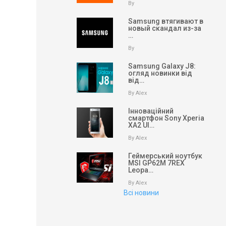
By
Samsung втягивают в
новый скандал из-за
…
By
Samsung Galaxy J8:
огляд новинки від
від…
By Alex
Інноваційний
смартфон Sony Xperia
XA2 Ul…
By Alex
Геймерський ноутбук
MSI GP62M 7REX
Leopa…
By Alex
Всі новини