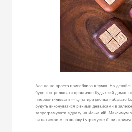
Але це не просто приваблива штучка. На девайсі
буде контролювати практично будь-який домашній
гіпервентилювати — ці чотири кнопки набагато біл
будуть виконуватися різними девайсами в залежнос
запрограмувати відразу на кілька дій. Максимум за
ви натискаєте на кнопку і утримуєте її, ви отрим