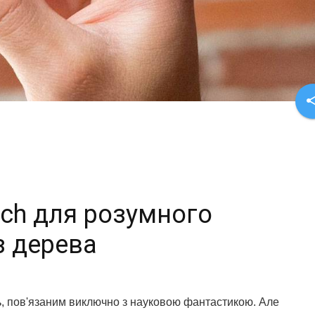
sha
uch для розумного
з дерева
ь, пов'язаним виключно з науковою фантастикою. Але