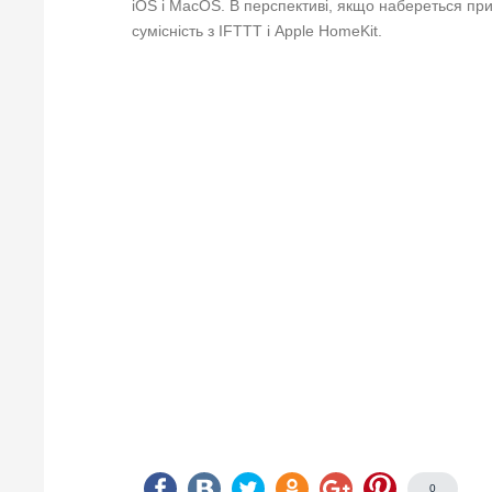
iOS і MacOS. В перспективі, якщо набереться пр
сумісність з IFTTT і Apple HomeKit.
0