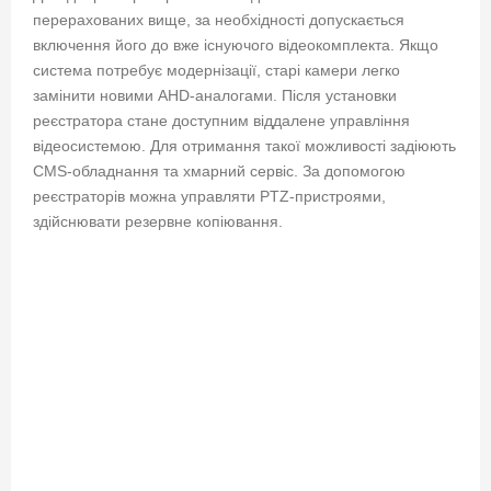
перерахованих вище, за необхідності допускається
включення його до вже існуючого відеокомплекта. Якщо
система потребує модернізації, старі камери легко
замінити новими AHD-аналогами. Після установки
реєстратора стане доступним віддалене управління
відеосистемою. Для отримання такої можливості задіюють
CMS-обладнання та хмарний сервіс. За допомогою
реєстраторів можна управляти PTZ-пристроями,
здійснювати резервне копіювання.