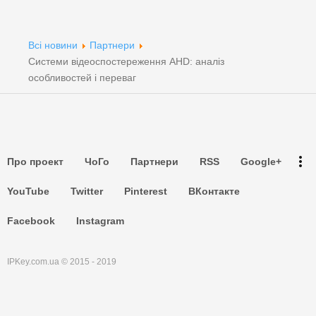
Партнери
Партнери
Всі новини
Партнери
Системи відеоспостереження AHD: аналіз
Партнери
особливостей і переваг
Партнери
Партнери
more_vert
Про проект
ЧоГо
Партнери
RSS
Google+
Партнери
YouTube
Twitter
Pinterest
ВКонтакте
Facebook
Instagram
IPKey.com.ua © 2015 - 2019