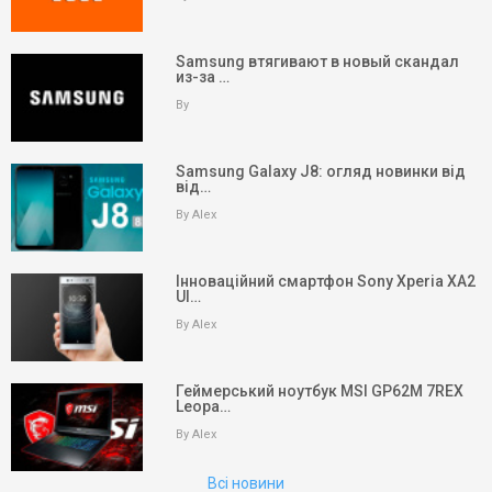
Samsung втягивают в новый скандал
из-за …
By
Samsung Galaxy J8: огляд новинки від
від…
By Alex
Інноваційний смартфон Sony Xperia XA2
Ul…
By Alex
keyboard_arrow_up
Вгору
Геймерський ноутбук MSI GP62M 7REX
Leopa…
На головну
By Alex
Пошук
Всі новини