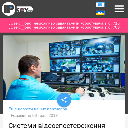
JUser::_load: неможливо завантажити користувача з id: 716
JUser::_load: неможливо завантажити користувача з id: 709
share
Еще новости наших партнеров
Розміщено
06 трав. 2019
Системи відеоспостереження