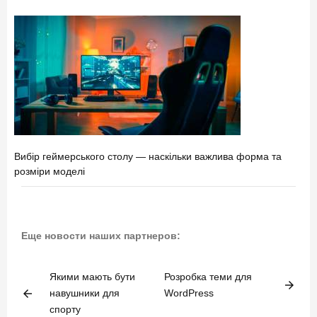
Вибір геймерського столу — наскільки важлива форма та
розміри моделі
Еще новости наших партнеров:
Якими мають бути
Розробка теми для
arrow_forward
arrow_back
навушники для
WordPress
спорту