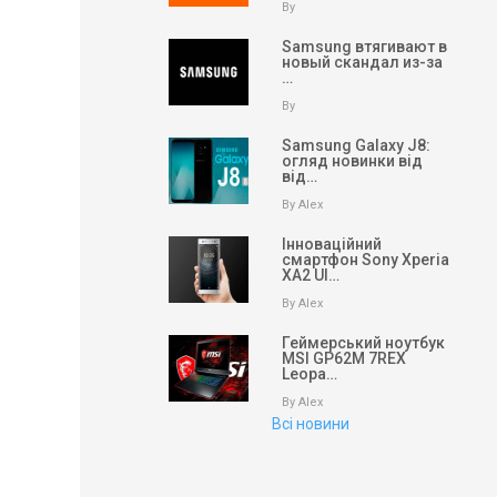
By
Samsung втягивают в
новый скандал из-за
…
By
Samsung Galaxy J8:
огляд новинки від
від…
By Alex
Інноваційний
смартфон Sony Xperia
XA2 Ul…
By Alex
Геймерський ноутбук
MSI GP62M 7REX
Leopa…
By Alex
Всі новини