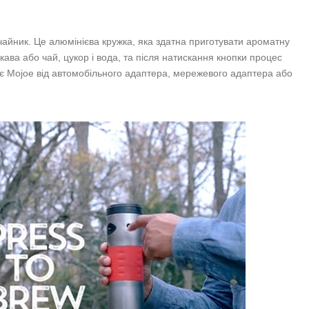
чайник. Це алюмінієва кружка, яка здатна приготувати ароматну
 кава або чай, цукор і вода, та після натискання кнопки процес
є Mojoe від автомобільного адаптера, мережевого адаптера або