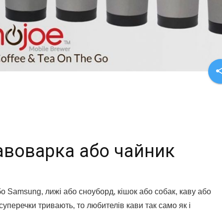
sha
кавоварка або чайник
о Samsung, лижі або сноуборд, кішок або собак, каву або
суперечки тривають, то любителів кави так само як і