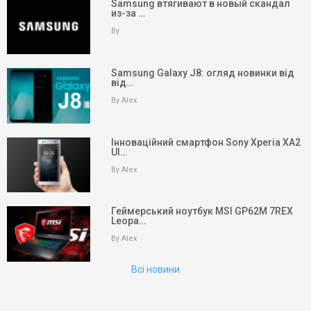
Samsung втягивают в новый скандал
из-за …
By
Samsung Galaxy J8: огляд новинки від
від…
By Alex
Інноваційний смартфон Sony Xperia XA2
Ul…
keyboard_arrow_up
Вгору
By Alex
На головну
Геймерський ноутбук MSI GP62M 7REX
Leopa…
Пошук
By Alex
Партнери
Всі новини
Партнери