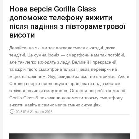
Нова версія Gorilla Glass
допоможе телефону вижити
після падіння з півтораметрової
висоти
Девайси, на які ми так покладаємося сьогодні, дуже
тендітні. Це сумна іронія — смартфони нам так потрібні,
але так легко виходять з ладу. Великий і прекрасний
тачскрін твого смартфона тільки і чекає перевірки на
міцність падінням. Яку, швидше за все, не витримає. Але в
Corning вперто продовжують працювати над захистом
залізної начинки смартфона. Остання розробка компанії
Gorilla Glass 5 покликана допомогти твоєму смартфону
вижити навіть в самих неприємних ситуаціях.
access_time
02:31PM 21 липня 2016