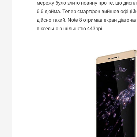
мережу було злито новину про те, що дисп
6.6 дюйма. Тепер смартфон вийшов офіційно
дійсно такий. Note 8 отримав екран діагонал
піксельною щільністю 443ppi.