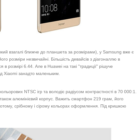
кий взагалі ближче до планшета за розмірами), у Samsung вже є
ого розміри незвичайні. Більшість девайсів з діагоналлю в
в розмірі 6.44. Але в Huawei на такі "традиції" рішуче
д Xiaomi занадто маленьким.
ьорових NTSC ігр та володіє радіусом контрастності в 70 000:1.
 також алюмінієвий корпус. Важить смартфон 219 грам, його
отому, срібному і сірому кольорах оформлення. Під кришкою