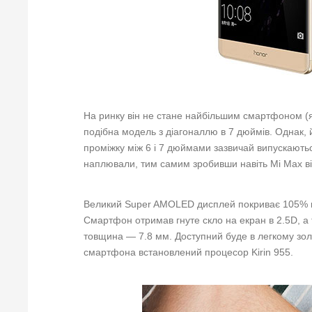
На ринку він не стане найбільшим смартфоном (я
подібна модель з діагоналлю в 7 дюймів. Однак, й
проміжку між 6 і 7 дюймами зазвичай випускаються 
наплювали, тим самим зробивши навіть Mi Max ві
Великий Super AMOLED дисплей покриває 105% кол
Смартфон отримав гнуте скло на екран в 2.5D, а
товщина — 7.8 мм. Доступний буде в легкому зол
смартфона встановлений процесор Kirin 955.