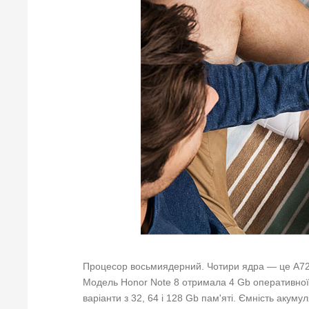
Процесор восьмиядерний. Чотири ядра — це A72 ч
Модель Honor Note 8 отримала 4 Gb оперативної п
варіанти з 32, 64 і 128 Gb пам'яті. Ємність аку