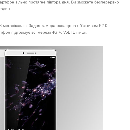
артфон вільно протягне півтора дня. Ви зможете безперервно
годин.
 мегапікселів. Задня камера оснащена об'єктивом F2.0 і
фон підтримує всі мережі 4G +, VoLTE і інші.