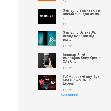
By
Samsung втягивают в
новый скандал из-за
…
By
Samsung Galaxy J8:
огляд новинки від
від…
By Alex
Інноваційний
смартфон Sony Xperia
XA2 Ul…
By Alex
Геймерський ноутбук
MSI GP62M 7REX
Leopa…
By Alex
Всі новини