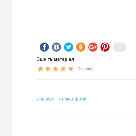
0
Оцініть матеріал
(0 голосів)
huawei
смартфони