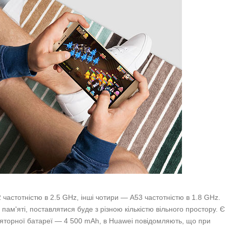
астотністю в 2.5 GHz, інші чотири — A53 частотністю в 1.8 GHz.
ам'яті, поставлятися буде з різною кількістю вільного простору. Є
муляторної батареї — 4 500 mAh, в Huawei повідомляють, що при