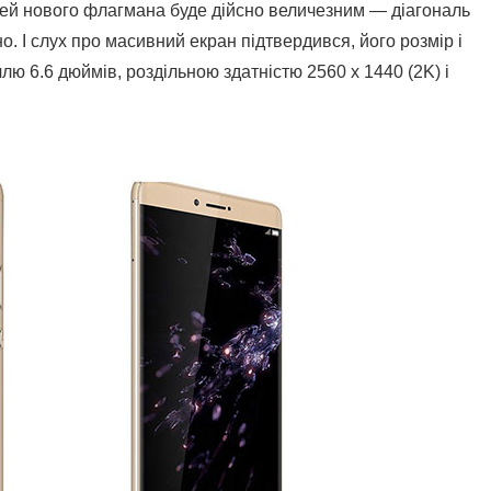
лей нового флагмана буде дійсно величезним — діагональ
. І слух про масивний екран підтвердився, його розмір і
лю 6.6 дюймів, роздільною здатністю 2560 х 1440 (2K) і