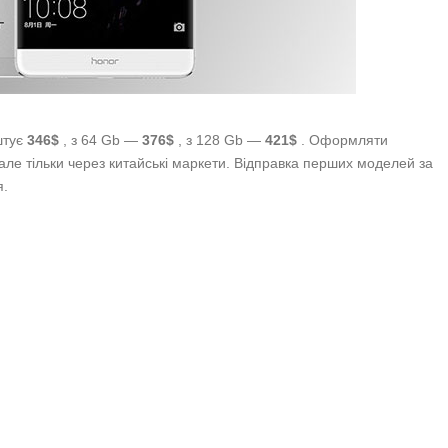
штує
346$
, з 64 Gb —
376$
, з 128 Gb —
421$
. Оформляти
ле тільки через китайські маркети. Відправка перших моделей за
я.