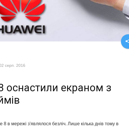
sha
02 серп. 2016
 8 оснастили екраном з
ймів
 8 в мережі з'являлося безліч. Лише кілька днів тому в