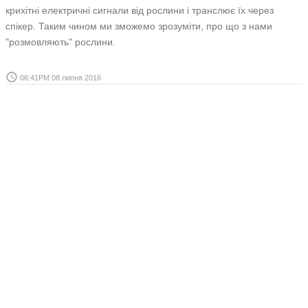
крихітні електричні сигнали від рослини і транслює їх через
спікер. Таким чином ми зможемо зрозуміти, про що з нами
"розмовляють" рослини.
access_time
06:41PM 08 липня 2016