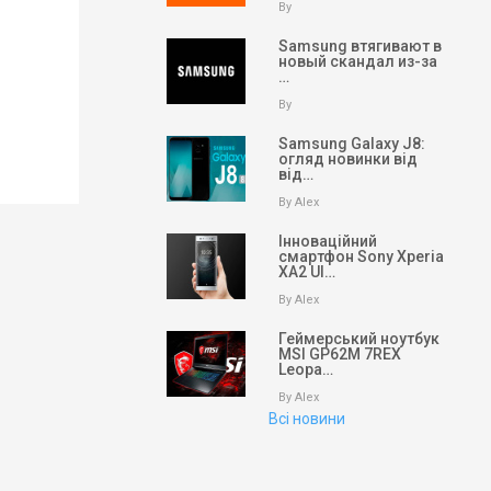
By
Samsung втягивают в
новый скандал из-за
…
By
Samsung Galaxy J8:
огляд новинки від
від…
By Alex
keyboard_arrow_up
Вгору
Інноваційний
смартфон Sony Xperia
XA2 Ul…
На головну
By Alex
Пошук
Геймерський ноутбук
MSI GP62M 7REX
Leopa…
Партнери
By Alex
Всі новини
Партнери
Партнери