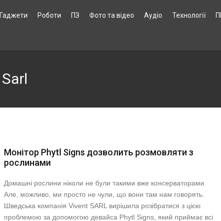
Гаджети
Роботи
ПЗ
Фото та відео
Аудіо
Технології
П
Sarl
Монітор Phytl Signs дозволить розмовляти з
рослинами
Домашні рослини ніколи не були такими вже консерваторами.
Але, можливо, ми просто не чули, що вони там нам говорять.
Шведська компанія Vivent SARL вирішила розібратися з цією
проблемою за допомогою девайса Phytl Signs, який приймає всі