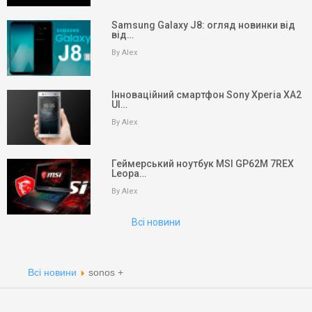
Samsung Galaxy J8: огляд новинки від
від…
By Alex
Інноваційний смартфон Sony Xperia XA2
Ul…
keyboard_arrow_up
Вгору
By Alex
На головну
Геймерський ноутбук MSI GP62M 7REX
Leopa…
Пошук
By Alex
Партнери
Всі новини
Партнери
Партнери
Всі новини
sonos +
Партнери