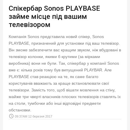
Спікербар Sonos PLAYBASE
займе місце під вашим
телевізором
Компанія Sonos представила новий спікер, Sonos
PLAYBASE, призначений для установки під ваш телевізор.
Він зможе забезпечити вас кращим звуком, ніж вбудовані в
телевізор колонки, якими б крутими (за мірками
виробника) вони не були. Так, спікербар у компанії Sonos
вже є: кілька років тому був випущений PLAYBAR. Але
PLAYBASE став реакцією на те, як саме багато
користувачів вважають за краще встановлювати свої
телевізори. Замість того, щоб вішати мовлення на стіну,
майже три чверті власників плоских телевізорів ставлять їх
на столи, тумбочки або інші відповідні предмети
обстановки.
access_time
09:37AM 12 березня 2017