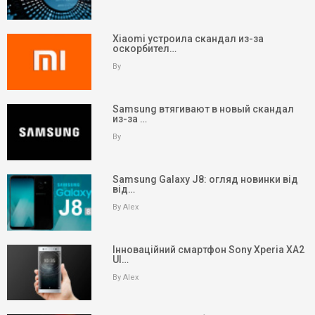
Xiaomi устроила скандал из-за
оскорбител…
By
Samsung втягивают в новый скандал
из-за …
By
Samsung Galaxy J8: огляд новинки від
від…
By Alex
Інноваційний смартфон Sony Xperia XA2
Ul…
keyboard_arrow_up
Вгору
By Alex
На головну