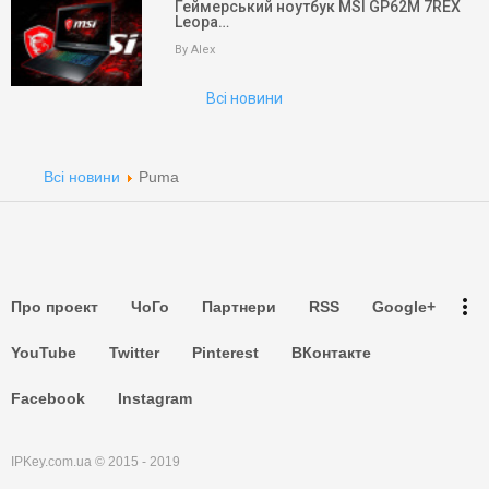
Геймерський ноутбук MSI GP62M 7REX
Leopa…
Пошук
By Alex
Партнери
Всі новини
Партнери
Партнери
Всі новини
Puma
Партнери
Партнери
more_vert
Про проект
ЧоГо
Партнери
RSS
Google+
Партнери
YouTube
Twitter
Pinterest
ВКонтакте
Facebook
Instagram
IPKey.com.ua © 2015 - 2019