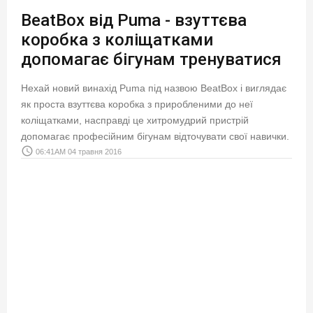
BeatBox від Puma - взуттєва
коробка з коліщатками
допомагає бігунам тренуватися
Нехай новий винахід Puma під назвою BeatBox і виглядає
як проста взуттєва коробка з приробленими до неї
коліщатками, насправді це хитромудрий пристрій
допомагає професійним бігунам відточувати свої навички.
access_time
06:41AM 04 травня 2016