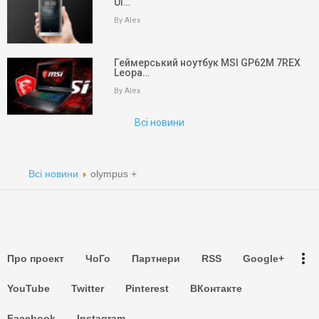
Ul…
keyboard_arrow_up
Вгору
By Alex
На головну
Геймерський ноутбук MSI GP62M 7REX
Leopa…
Пошук
By Alex
Партнери
Всі новини
Партнери
Партнери
Всі новини
olympus +
Партнери
Партнери
more_vert
Про проект
ЧоГо
Партнери
RSS
Google+
Партнери
YouTube
Twitter
Pinterest
ВКонтакте
Facebook
Instagram