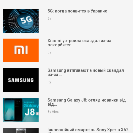
5G: когда появится в Украине
By
Xiaomi устроила скандал из-за
оскорбител…
By
Samsung втягивают в новый скандал
из-за …
By
Samsung Galaxy J8: огляд новинки від
від…
By Alex
Інноваційний смартфон Sony Xperia XA2