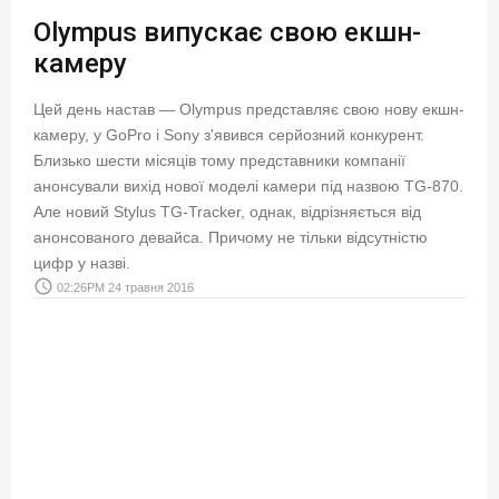
Olympus випускає свою екшн-
камеру
Цей день настав — Olympus представляє свою нову екшн-
камеру, у GoPro і Sony з'явився серйозний конкурент.
Близько шести місяців тому представники компанії
анонсували вихід нової моделі камери під назвою TG-870.
Але новий Stylus TG-Tracker, однак, відрізняється від
анонсованого девайса. Причому не тільки відсутністю
цифр у назві.
access_time
02:26PM 24 травня 2016