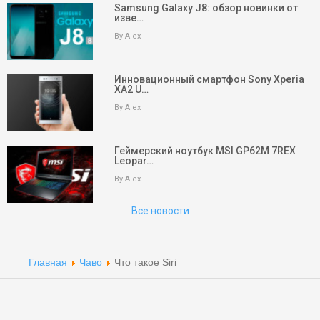
Samsung Galaxy J8: обзор новинки от
изве…
By Alex
Инновационный смартфон Sony Xperia
XA2 U…
keyboard_arrow_up
Вверх
By Alex
На главную
Геймерский ноутбук MSI GP62M 7REX
Leopar…
Поиск
By Alex
Партнеры
Все новости
Партнеры
Партнеры
Главная
Чаво
Что такое Siri
Партнеры