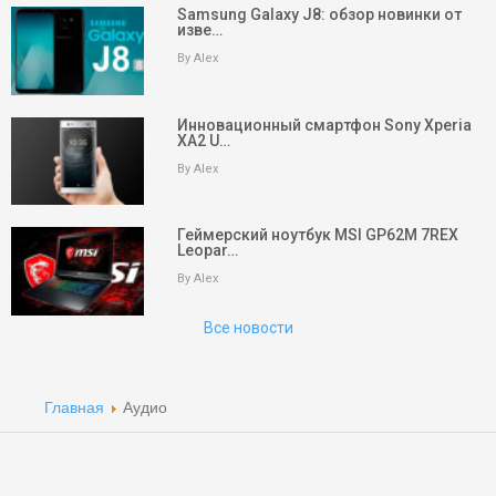
Samsung Galaxy J8: обзор новинки от
изве…
By Alex
Инновационный смартфон Sony Xperia
XA2 U…
keyboard_arrow_up
Вверх
By Alex
На главную
Геймерский ноутбук MSI GP62M 7REX
Leopar…
Поиск
By Alex
Партнеры
Все новости
Партнеры
Партнеры
Главная
Аудио
Партнеры