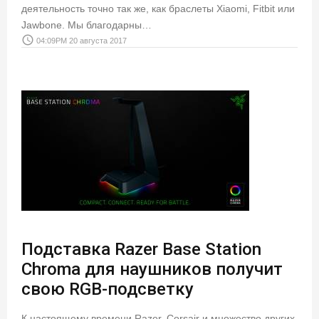
деятельность точно так же, как браслеты Xiaomi, Fitbit или
Jawbone. Мы благодарны…
access_time
04:09PM 20 августа 2017
Подставка Razer Base Station
Chroma для наушников получит
свою RGB-подсветку
К настоящему времени Razer, Corsair и множество других