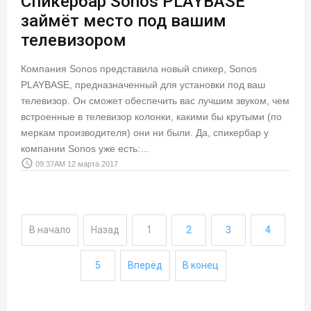
Спикербар Sonos PLAYBASE
займёт место под вашим
телевизором
Компания Sonos представила новый спикер, Sonos
PLAYBASE, предназначенный для установки под ваш
телевизор. Он сможет обеспечить вас лучшим звуком, чем
встроенные в телевизор колонки, какими бы крутыми (по
меркам производителя) они ни были. Да, спикербар у
компании Sonos уже есть:…
access_time
09:37AM 12 марта 2017
В начало
Назад
1
2
3
4
5
Вперёд
В конец