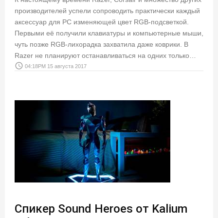
производителей успели сопроводить практически каждый
аксессуар для PC изменяющей цвет RGB-подсветкой.
Первыми её получили клавиатуры и компьютерные мыши,
чуть позже RGB-лихорадка захватила даже коврики. В
Razer не планируют останавливаться на одних только…
access_time
04:18PM 15 августа 2017
Спикер Sound Heroes от Kalium