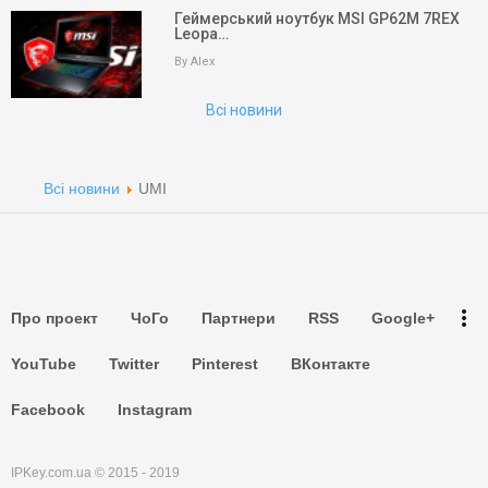
Геймерський ноутбук MSI GP62M 7REX
Leopa…
Пошук
By Alex
Партнери
Всі новини
Партнери
Партнери
Всі новини
UMI
Партнери
Партнери
more_vert
Про проект
ЧоГо
Партнери
RSS
Google+
Партнери
YouTube
Twitter
Pinterest
ВКонтакте
Facebook
Instagram
IPKey.com.ua © 2015 - 2019