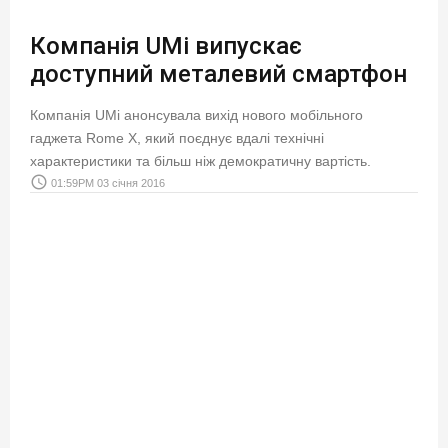
Компанія UMi випускає
доступний металевий смартфон
Компанія UMi анонсувала вихід нового мобільного
гаджета Rome X, який поєднує вдалі технічні
характеристики та більш ніж демократичну вартість.
access_time
01:59PM 03 січня 2016