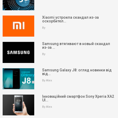
Xiaomi устроила скандал из-за
оскорбител…
By
Samsung втягивают в новый скандал
из-за …
By
Samsung Galaxy J8: огляд новинки від
від…
By Alex
Інноваційний смартфон Sony Xperia XA2
Ul…
keyboard_arrow_up
Вгору
By Alex
На головну