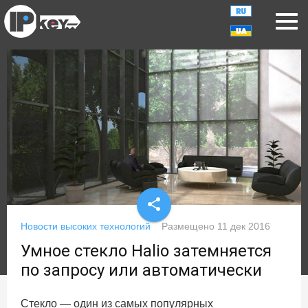
share
Новости высоких технологий
Размещено
11 дек 2016
Умное стекло Halio затемняется
по запросу или автоматически
Стекло — один из самых популярных