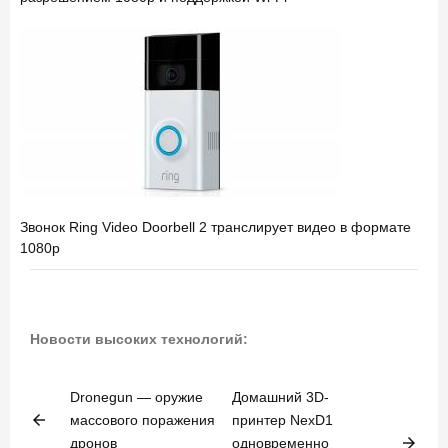
Звонок Ring Video Doorbell 2 транслирует видео в формате
1080p
Новости высоких технологий:
Dronegun — оружие
Домашний 3D-
arrow_back
массового поражения
принтер NexD1
arrow_forward
дронов
одновременно