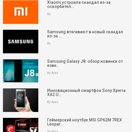
Xiaomi устроила скандал из-за
оскорбител…
By
Samsung втягивают в новый скандал
из-за …
By
Samsung Galaxy J8: обзор новинки от
изве…
By Alex
Инновационный смартфон Sony Xperia
XA2 U…
By Alex
keyboard_arrow_up
Вверх
Геймерский ноутбук MSI GP62M 7REX
Leopar…
На главную
By Alex