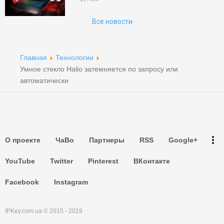
Поиск
Все новости
Партнеры
Партнеры
Главная
Технологии
Умное стекло Halio затемняется по запросу или
Партнеры
автоматически
Партнеры
Партнеры
more_vert
О проекте
ЧаВо
Партнеры
RSS
Google+
Партнеры
YouTube
Twitter
Pinterest
ВКонтакте
Facebook
Instagram
IPKey.com.ua © 2015 - 2019