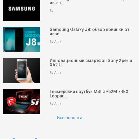
из-за …
By
Samsung Galaxy J8: обзор новинки от
изве…
By Alex
Инновационный смартфон Sony Xperia
XA2 U…
By Alex
keyboard_arrow_up
Вверх
На главную
Геймерский ноутбук MSI GP62M 7REX
Leopar…
Поиск
By Alex
Все новости
Партнеры
Партнеры