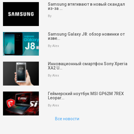
Samsung втягивают в новый скандал
из-за …
By
Samsung Galaxy J8: обзор новинки от
изве…
By Alex
Инновационный смартфон Sony Xperia
XA2 U…
By Alex
keyboard_arrow_up
Вверх
Геймерский ноутбук MSI GP62M 7REX
Leopar…
На главную
By Alex
Поиск
Все новости
Партнеры