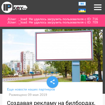
JUser: :_load: Не удалось загрузить пользователя с ID: 716
JUser: :_load: Не удалось загрузить пользователя с ID: 709
share
Еще новости наших партнеров
Размещено
09 мая 2019
Создавая рекламу на билбордах,