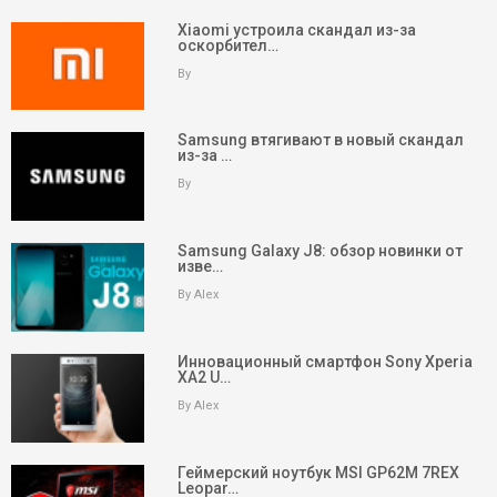
Xiaomi устроила скандал из-за
оскорбител…
By
Samsung втягивают в новый скандал
из-за …
By
Samsung Galaxy J8: обзор новинки от
изве…
By Alex
Инновационный смартфон Sony Xperia
XA2 U…
By Alex
keyboard_arrow_up
Вверх
Геймерский ноутбук MSI GP62M 7REX
Leopar…
На главную