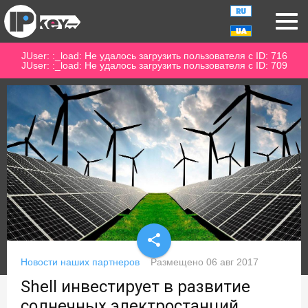
JUser: :_load: Не удалось загрузить пользователя с ID: 716
JUser: :_load: Не удалось загрузить пользователя с ID: 709
share
Новости наших партнеров
Размещено
06 авг 2017
Shell инвестирует в развитие
солнечных электростанций