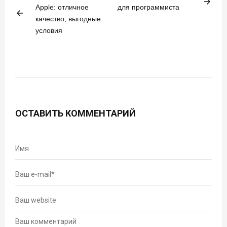
arrow_forward
Apple: отличное
для программиста
arrow_back
качество, выгодные
условия
ОСТАВИТЬ КОММЕНТАРИЙ