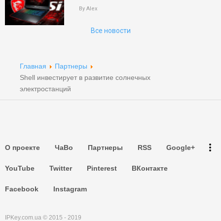
By Alex
Поиск
Все новости
Партнеры
Партнеры
Главная
Партнеры
Shell инвестирует в развитие солнечных
Партнеры
электростанций
Партнеры
Партнеры
more_vert
О проекте
ЧаВо
Партнеры
RSS
Google+
Партнеры
YouTube
Twitter
Pinterest
ВКонтакте
Facebook
Instagram
IPKey.com.ua © 2015 - 2019