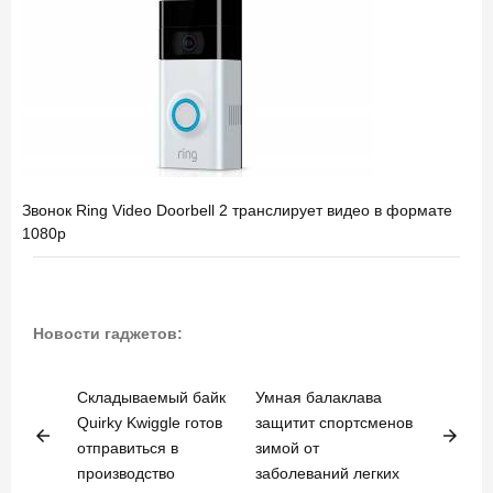
Звонок Ring Video Doorbell 2 транслирует видео в формате
1080p
Новости гаджетов:
Складываемый байк
Умная балаклава
Quirky Kwiggle готов
защитит спортсменов
arrow_back
arrow_forward
отправиться в
зимой от
производство
заболеваний легких