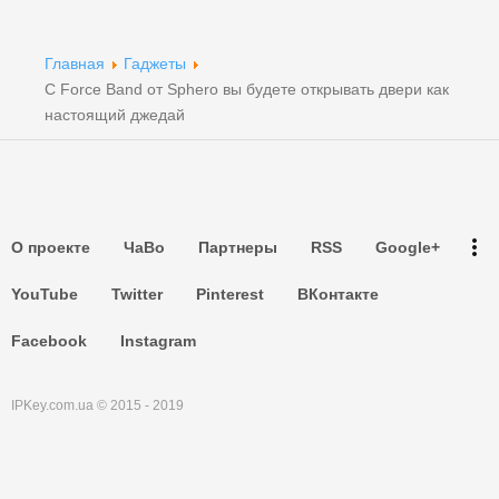
Партнеры
Партнеры
Главная
Гаджеты
С Force Band от Sphero вы будете открывать двери как
Партнеры
настоящий джедай
Партнеры
Партнеры
more_vert
О проекте
ЧаВо
Партнеры
RSS
Google+
Партнеры
YouTube
Twitter
Pinterest
ВКонтакте
Facebook
Instagram
IPKey.com.ua © 2015 - 2019