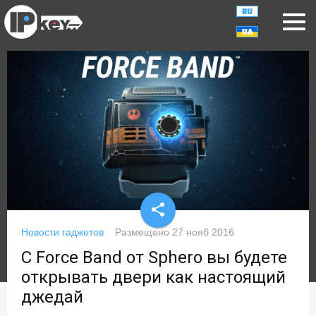
share
Новости гаджетов
Размещено
27 нояб 2016
С Force Band от Sphero вы будете
открывать двери как настоящий
джедай