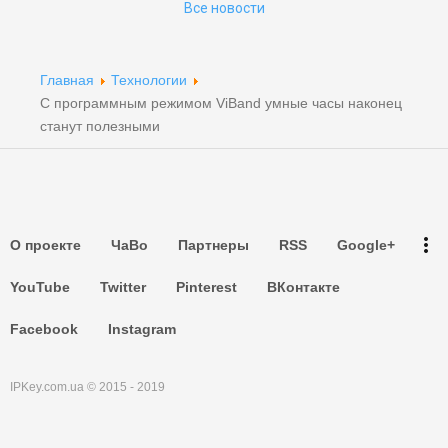
Все новости
Партнеры
Партнеры
Главная
Технологии
С программным режимом ViBand умные часы наконец
Партнеры
станут полезными
Партнеры
Партнеры
more_vert
О проекте
ЧаВо
Партнеры
RSS
Google+
Партнеры
YouTube
Twitter
Pinterest
ВКонтакте
Facebook
Instagram
IPKey.com.ua © 2015 - 2019