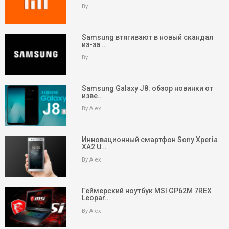
By
Samsung втягивают в новый скандал
из-за …
By
Samsung Galaxy J8: обзор новинки от
изве…
By Alex
Инновационный смартфон Sony Xperia
XA2 U…
By Alex
keyboard_arrow_up
Вверх
Геймерский ноутбук MSI GP62M 7REX
Leopar…
На главную
By Alex
Поиск