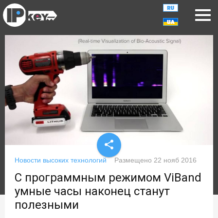
share
Новости высоких технологий
Размещено
22 нояб 2016
С программным режимом ViBand
умные часы наконец станут
полезными