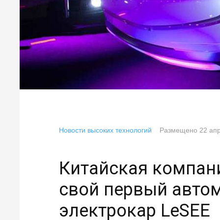
Новости высоких технологий
Размещено
22 ап
Китайская компан
свой первый авто
электрокар LeSEE