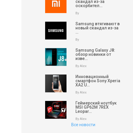
скандал из-за
оскорбител…
By
Samsung втягивают в
новый скандал из-за
…
By
Samsung Galaxy J8:
обзор новинки от
изве…
By Alex
Инновационный
смартфон Sony Xperia
XA2 U…
By Alex
Геймерский ноутбук
MSI GP62M 7REX
Leopar…
By Alex
Все новости