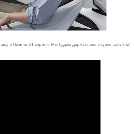
 шоу в Пекине 24 апреля. Мы будем держать вас в курсе событий!