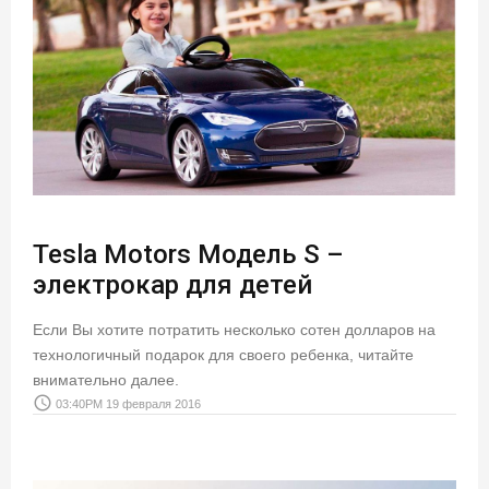
Tesla Motors Модель S –
электрокар для детей
Если Вы хотите потратить несколько сотен долларов на
технологичный подарок для своего ребенка, читайте
внимательно далее.
access_time
03:40PM 19 февраля 2016