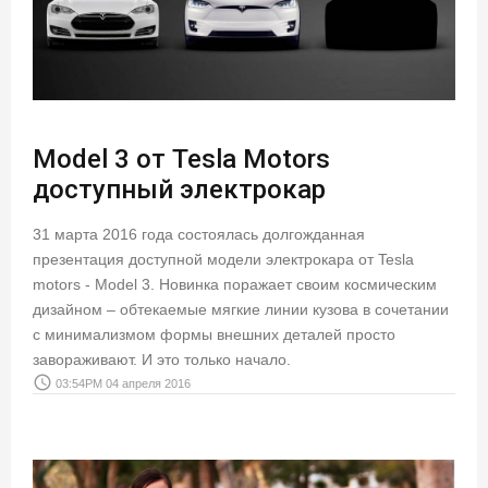
Model 3 от Tesla Motors
доступный электрокар
31 марта 2016 года состоялась долгожданная
презентация доступной модели электрокара от Tesla
motors - Model 3. Новинка поражает своим космическим
дизайном – обтекаемые мягкие линии кузова в сочетании
с минимализмом формы внешних деталей просто
завораживают. И это только начало.
access_time
03:54PM 04 апреля 2016