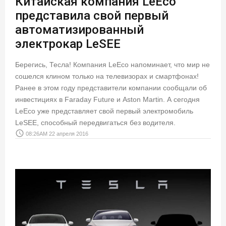
Китайская компания LeEco
представила свой первый
автоматизированный
электрокар LeSEE
Берегись, Тесла! Компания LeEco напоминает, что мир не
сошелся клином только на телевизорах и смартфонах!
Ранее в этом году представители компании сообщали об
инвестициях в Faraday Future и Aston Martin. А сегодня
LeEco уже представляет свой первый электромобиль
LeSEE, способный передвигаться без водителя.
access_time
08:26AM 22 апреля 2016