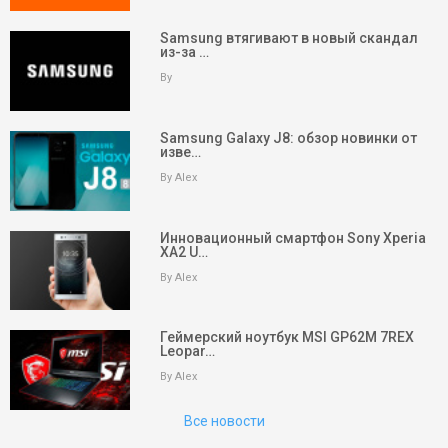
Samsung втягивают в новый скандал
из-за …
By
Samsung Galaxy J8: обзор новинки от
изве…
By Alex
Инновационный смартфон Sony Xperia
XA2 U…
keyboard_arrow_up
Вверх
By Alex
На главную
Геймерский ноутбук MSI GP62M 7REX
Leopar…
Поиск
By Alex
Партнеры
Все новости
Партнеры