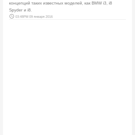
концепций таких известных моделей, как BMW i3, i8
Spyder и i8.
access_time
03:48PM 09 января 2016