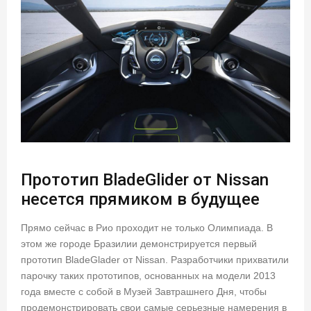
Прототип BladeGlider от Nissan
несется прямиком в будущее
Прямо сейчас в Рио проходит не только Олимпиада. В
этом же городе Бразилии демонстрируется первый
прототип BladeGlader от Nissan. Разработчики прихватили
парочку таких прототипов, основанных на модели 2013
года вместе с собой в Музей Завтрашнего Дня, чтобы
продемонстрировать свои самые серьезные намерения в