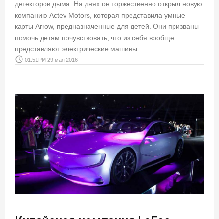
детекторов дыма. На днях он торжественно открыл новую
компанию Actev Motors, которая представила умные
карты Arrow, предназначенные для детей. Они призваны
помочь детям почувствовать, что из себя вообще
представляют электрические машины.
access_time
01:51PM 29 мая 2016