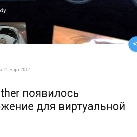
sha
но
21 март 2017
ther появилось
ожение для виртуальной