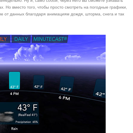
енедельно. Ну и, само собой, через него вы сможете узнавать
нах. Но вместо того, чтобы просто смотреть на погодные графики,
ие от данных благодаря анимациям дождя, шторма, снега и так