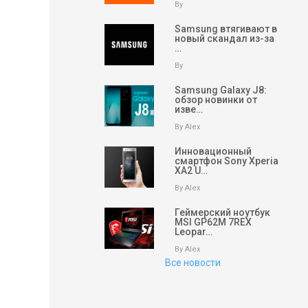
By
Samsung втягивают в
новый скандал из-за
…
By
Samsung Galaxy J8:
обзор новинки от
изве…
By Alex
Инновационный
смартфон Sony Xperia
XA2 U…
By Alex
Геймерский ноутбук
MSI GP62M 7REX
Leopar…
By Alex
Все новости