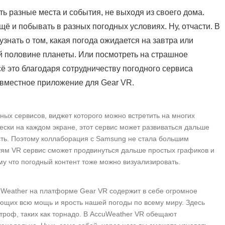
ь разные места и события, не выходя из своего дома.
ё и побывать в разных погодных условиях. Ну, отчасти. В
знать о том, какая погода ожидается на завтра или
й половине планеты. Или посмотреть на страшное
сё это благодаря сотрудничеству погодного сервиса
вместное приложение для Gear VR.
ых сервисов, виджет которого можно встретить на многих
ски на каждом экране, этот сервис может развиваться дальше
сть. Поэтому коллаборация с Samsung не стала большим
ям VR сервис сможет продвинуться дальше простых графиков и
му что погодный контент тоже можно визуализировать.
uWeather на платформе Gear VR содержит в себе огромное
ющих всю мощь и ярость нашей погоды по всему миру. Здесь
троф, таких как торнадо. В AccuWeather VR обещают