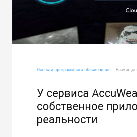
Новости программного обеспечения
Размеще
У сервиса AccuWea
собственное прил
реальности