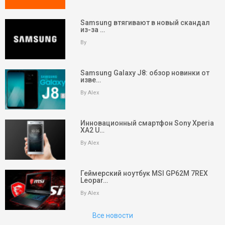
Samsung втягивают в новый скандал
из-за …
By
Samsung Galaxy J8: обзор новинки от
изве…
By Alex
Инновационный смартфон Sony Xperia
XA2 U…
By Alex
keyboard_arrow_up
Вверх
Геймерский ноутбук MSI GP62M 7REX
Leopar…
На главную
By Alex
Поиск
Все новости