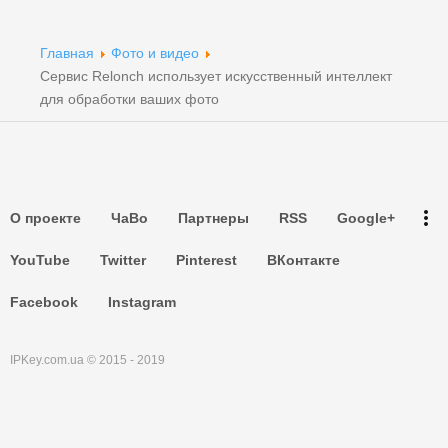
Партнеры
Партнеры
Главная
Фото и видео
Сервис Relonch использует искусственный интеллект
Партнеры
для обработки ваших фото
Партнеры
Партнеры
more_vert
О проекте
ЧаВо
Партнеры
RSS
Google+
Партнеры
YouTube
Twitter
Pinterest
ВКонтакте
Facebook
Instagram
IPKey.com.ua © 2015 - 2019