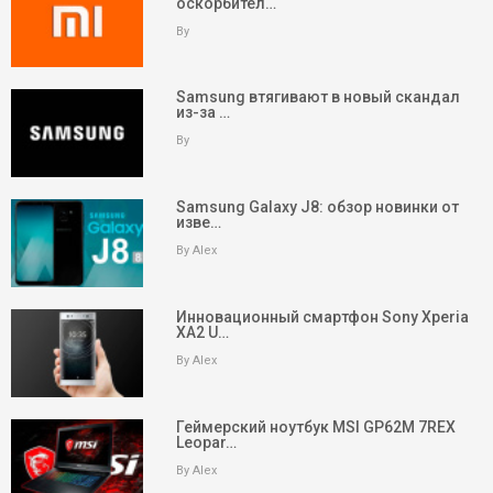
оскорбител…
By
Samsung втягивают в новый скандал
из-за …
By
Samsung Galaxy J8: обзор новинки от
изве…
By Alex
Инновационный смартфон Sony Xperia
XA2 U…
By Alex
keyboard_arrow_up
Вверх
На главную
Геймерский ноутбук MSI GP62M 7REX
Leopar…
Поиск
By Alex