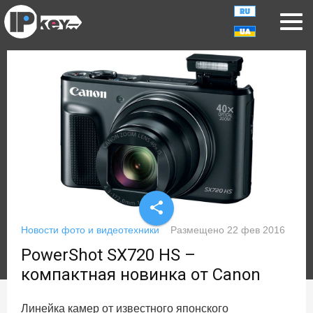
share
Новости фото и видеотехники
Размещено
22 фев 2016
PowerShot SX720 HS –
компактная новинка от Canon
Линейка камер от известного японского