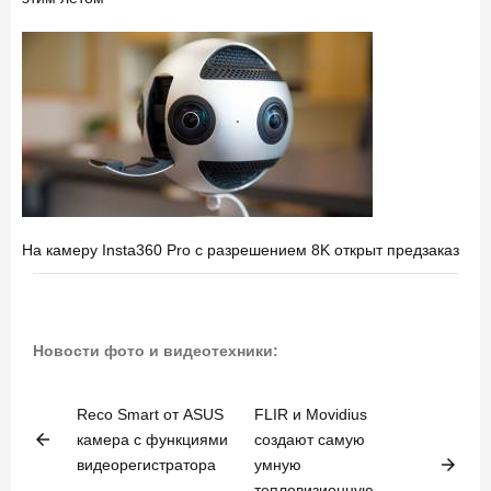
На камеру Insta360 Pro с разрешением 8K открыт предзаказ
Новости фото и видеотехники:
Reco Smart от ASUS
FLIR и Movidius
arrow_back
камера с функциями
создают самую
arrow_forward
видеорегистратора
умную
тепловизионную