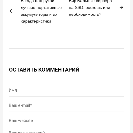
Всегда под рукой:
Виртуальные сервера
arrow_forward
лучшие портативные
на SSD: роскошь или
arrow_back
аккумуляторы и их
необходимость?
характеристики
ОСТАВИТЬ КОММЕНТАРИЙ