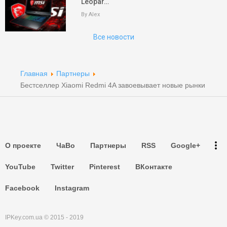
Leopar…
Поиск
By Alex
Все новости
Партнеры
Партнеры
Главная
Партнеры
Партнеры
Бестселлер Xiaomi Redmi 4A завоевывает новые рынки
Партнеры
Партнеры
more_vert
О проекте
ЧаВо
Партнеры
RSS
Google+
Партнеры
YouTube
Twitter
Pinterest
ВКонтакте
Facebook
Instagram
IPKey.com.ua © 2015 - 2019