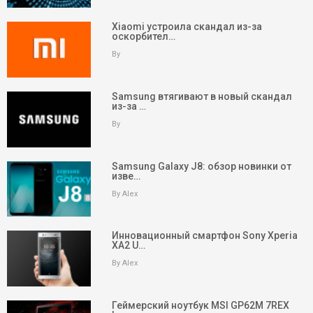
Xiaomi устроила скандал из-за
оскорбител…
By
Samsung втягивают в новый скандал
из-за …
By
Samsung Galaxy J8: обзор новинки от
изве…
By Alex
Инновационный смартфон Sony Xperia
XA2 U…
By Alex
keyboard_arrow_up
Вверх
На главную
Геймерский ноутбук MSI GP62M 7REX