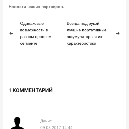
Новости наших партнеров:
Одинаковые
Всегда под рукой:
возможности в
лучшие портативные
arrow_back
arrow_forward
разном ценовом
аккумуляторы и их
сегменте
характеристики
1 КОММЕНТАРИЙ
Денис
09.03.2017 14:44