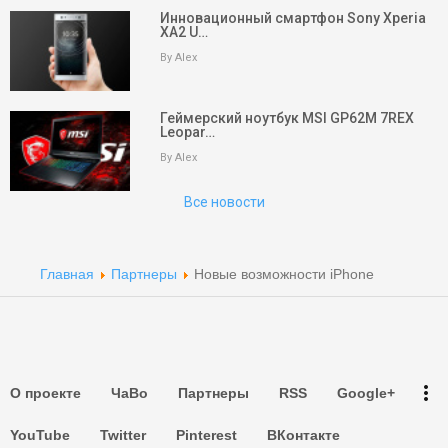
Инновационный смартфон Sony Xperia
XA2 U…
keyboard_arrow_up
Вверх
By Alex
На главную
Геймерский ноутбук MSI GP62M 7REX
Leopar…
Поиск
By Alex
Партнеры
Все новости
Партнеры
Партнеры
Главная
Партнеры
Новые возможности iPhone
Партнеры
Партнеры
more_vert
О проекте
ЧаВо
Партнеры
RSS
Google+
Партнеры
YouTube
Twitter
Pinterest
ВКонтакте