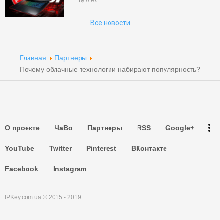
Поиск
By Alex
Все новости
Партнеры
Партнеры
Главная
Партнеры
Партнеры
Почему облачные технологии набирают популярность?
Партнеры
Партнеры
more_vert
О проекте
ЧаВо
Партнеры
RSS
Google+
Партнеры
YouTube
Twitter
Pinterest
ВКонтакте
Facebook
Instagram
IPKey.com.ua © 2015 - 2019