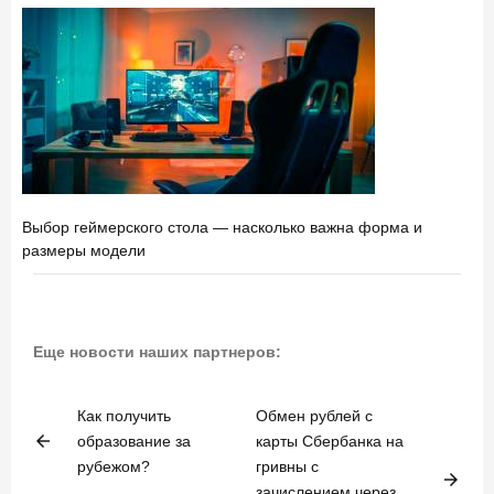
Выбор геймерского стола — насколько важна форма и
размеры модели
Еще новости наших партнеров:
Как получить
Обмен рублей с
arrow_back
образование за
карты Сбербанка на
рубежом?
гривны с
arrow_forward
зачислением через