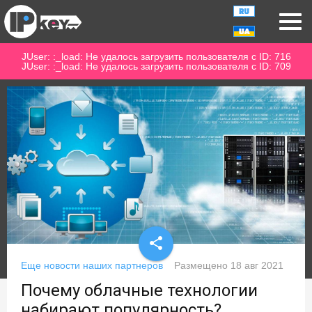
JUser: :_load: Не удалось загрузить пользователя с ID: 716
JUser: :_load: Не удалось загрузить пользователя с ID: 709
share
Еще новости наших партнеров
Размещено
18 авг 2021
Почему облачные технологии
набирают популярность?