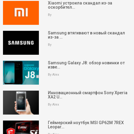
Xiaomi устроила скандал из-за
оскорбител…
By
Samsung втягивают в новый скандал
из-за …
By
Samsung Galaxy J8: обзор новинки от
изве…
By Alex
Инновационный смартфон Sony Xperia
XA2 U…
By Alex
keyboard_arrow_up
Вверх
На главную
Геймерский ноутбук MSI GP62M 7REX
Leopar…