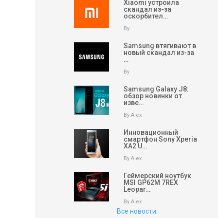
Xiaomi устроила
скандал из-за
оскорбител…
By
Samsung втягивают в
новый скандал из-за
…
By
Samsung Galaxy J8:
обзор новинки от
изве…
By Alex
Инновационный
смартфон Sony Xperia
XA2 U…
By Alex
Геймерский ноутбук
MSI GP62M 7REX
Leopar…
By Alex
Все новости