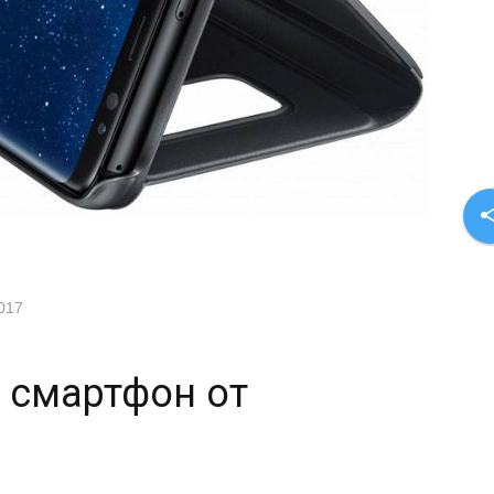
sha
017
 смартфон от