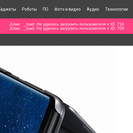
Гаджеты
Роботы
ПО
Фото и видео
Аудио
Технологии
JUser: :_load: Не удалось загрузить пользователя с ID: 716
JUser: :_load: Не удалось загрузить пользователя с ID: 709