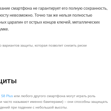
ание смартфона не гарантирует его полную сохранность,
росту невозможно. Точно так же нельзя полностью
ных царапин от острых концов ключей, металлических
умке.
о вариантов защиты, которая позволит снизить риски
ащиты
 S8 Plus
или любого другого смартфона могут играть роль
ли часто называют именно бамперами) – они способны защищать
ждений при падении с небольшой высоты.