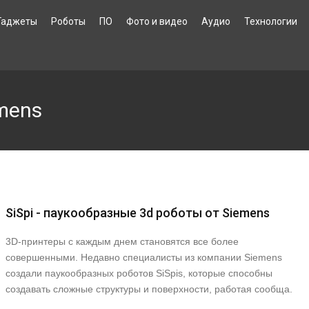
Гаджеты
Роботы
ПО
Фото и видео
Аудио
Технологии
mens
SiSpi - паукообразные 3d роботы от Siemens
3D-принтеры с каждым днем становятся все более
совершенными. Недавно специалисты из компании Siemens
создали паукообразных роботов SiSpis, которые способны
создавать сложные структуры и поверхности, работая сообща.