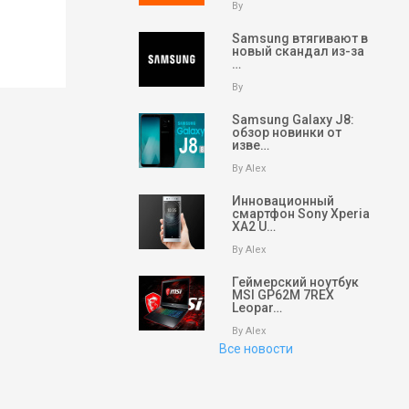
By
Samsung втягивают в
новый скандал из-за
…
By
Samsung Galaxy J8:
обзор новинки от
изве…
By Alex
keyboard_arrow_up
Вверх
Инновационный
смартфон Sony Xperia
XA2 U…
На главную
By Alex
Поиск
Геймерский ноутбук
MSI GP62M 7REX
Leopar…
Партнеры
By Alex
Все новости
Партнеры
Партнеры