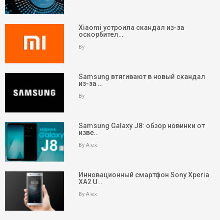
Xiaomi устроила скандал из-за
оскорбител…
By
Samsung втягивают в новый скандал
из-за …
By
Samsung Galaxy J8: обзор новинки от
изве…
By Alex
Инновационный смартфон Sony Xperia
XA2 U…
By Alex
keyboard_arrow_up
Вверх