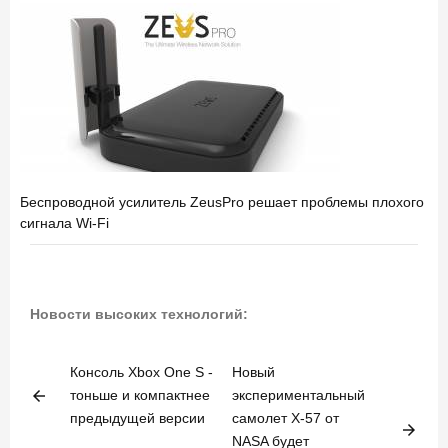
Беспроводной усилитель ZeusPro решает проблемы плохого
сигнала Wi-Fi
Новости высоких технологий:
Консоль Xbox One S -
Новый
arrow_back
тоньше и компактнее
экспериментальный
предыдущей версии
самолет X-57 от
arrow_forward
NASA будет