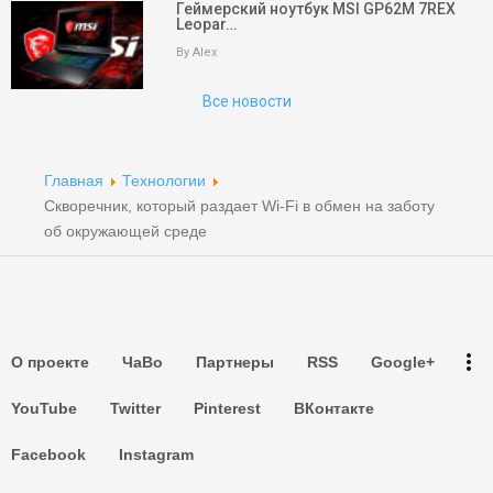
Геймерский ноутбук MSI GP62M 7REX
Leopar…
На главную
By Alex
Поиск
Все новости
Партнеры
Партнеры
Главная
Технологии
Скворечник, который раздает Wi-Fi в обмен на заботу
Партнеры
об окружающей среде
Партнеры
Партнеры
more_vert
О проекте
ЧаВо
Партнеры
RSS
Google+
Партнеры
YouTube
Twitter
Pinterest
ВКонтакте
Facebook
Instagram