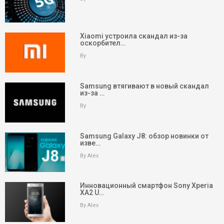
Xiaomi устроила скандал из-за
оскорбител…
By
Samsung втягивают в новый скандал
из-за …
By
Samsung Galaxy J8: обзор новинки от
изве…
By Alex
Инновационный смартфон Sony Xperia
XA2 U…
By Alex
keyboard_arrow_up
Вверх