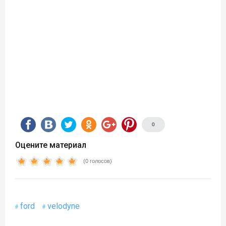
0
Оцените материал
(0 голосов)
ford
velodyne