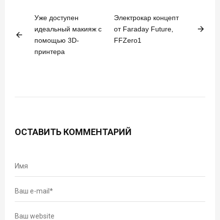
Уже доступен
Электрокар концепт
arrow_forward
идеальный макияж с
от Faraday Future,
arrow_back
помощью 3D-
FFZero1
принтера
ОСТАВИТЬ КОММЕНТАРИЙ