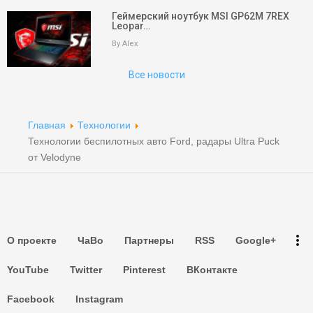
Геймерский ноутбук MSI GP62M 7REX
Leopar…
На главную
By Alex
Поиск
Все новости
Партнеры
Партнеры
Главная
Технологии
Технологии беспилотных авто Ford, радары Ultra Puck
Партнеры
от Velodyne
Партнеры
Партнеры
more_vert
О проекте
ЧаВо
Партнеры
RSS
Google+
Партнеры
YouTube
Twitter
Pinterest
ВКонтакте
Facebook
Instagram