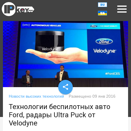
share
Новости высоких технологий
Размещено
09 янв 2016
Технологии беспилотных авто
Ford, радары Ultra Puck от
Velodyne