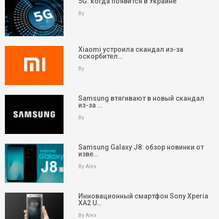
5G: когда появится в Украине
By
Xiaomi устроила скандал из-за
оскорбител…
By
Samsung втягивают в новый скандал
из-за …
By
Samsung Galaxy J8: обзор новинки от
изве…
By Alex
Инновационный смартфон Sony Xperia
XA2 U…
By Alex