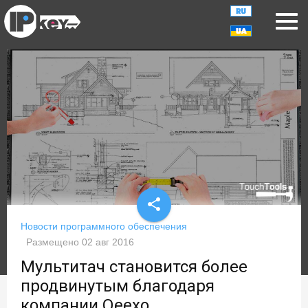
share
Новости программного обеспечения
Размещено
02 авг 2016
Мультитач становится более
продвинутым благодаря
компании Qeexo