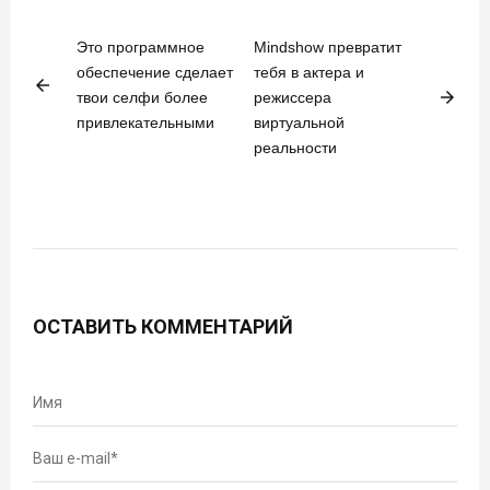
Это программное
Mindshow превратит
обеспечение сделает
тебя в актера и
arrow_back
arrow_forward
твои селфи более
режиссера
привлекательными
виртуальной
реальности
ОСТАВИТЬ КОММЕНТАРИЙ