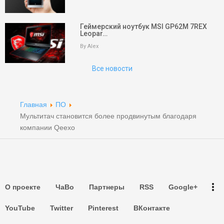
keyboard_arrow_up
Вверх
Геймерский ноутбук MSI GP62M 7REX
Leopar…
На главную
By Alex
Поиск
Все новости
Партнеры
Партнеры
Главная
ПО
Мультитач становится более продвинутым благодаря
Партнеры
компании Qeexo
Партнеры
Партнеры
more_vert
О проекте
ЧаВо
Партнеры
RSS
Google+
Партнеры
YouTube
Twitter
Pinterest
ВКонтакте