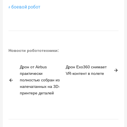
боевой робот
Новости робототехники:
Дрон от Airbus
Дрон Exo360 снимает
arrow_forward
практически
VR-контент в полете
arrow_back
полностью собран из
напечатанных на 3D-
принтере деталей