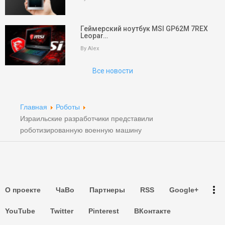
keyboard_arrow_up
Вверх
Геймерский ноутбук MSI GP62M 7REX
Leopar…
На главную
By Alex
Поиск
Все новости
Партнеры
Партнеры
Главная
Роботы
Израильские разработчики представили
Партнеры
роботизированную военную машину
Партнеры
Партнеры
more_vert
О проекте
ЧаВо
Партнеры
RSS
Google+
Партнеры
YouTube
Twitter
Pinterest
ВКонтакте