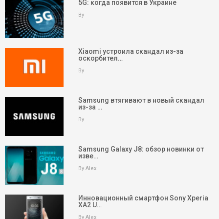
5G: когда появится в Украине
By
Xiaomi устроила скандал из-за
оскорбител…
By
Samsung втягивают в новый скандал
из-за …
By
Samsung Galaxy J8: обзор новинки от
изве…
By Alex
Инновационный смартфон Sony Xperia
XA2 U…
By Alex