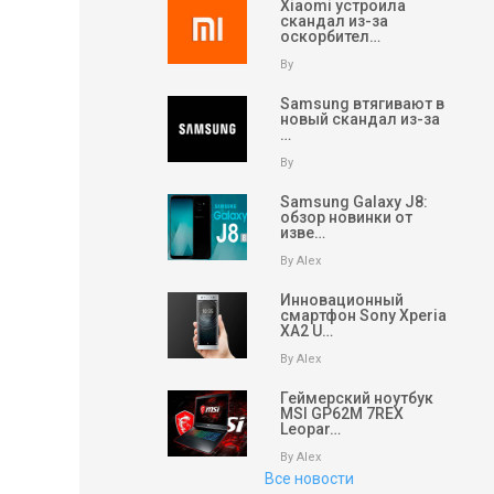
Xiaomi устроила
скандал из-за
оскорбител…
By
Samsung втягивают в
новый скандал из-за
…
By
Samsung Galaxy J8:
обзор новинки от
изве…
By Alex
Инновационный
смартфон Sony Xperia
XA2 U…
By Alex
Геймерский ноутбук
MSI GP62M 7REX
Leopar…
By Alex
Все новости