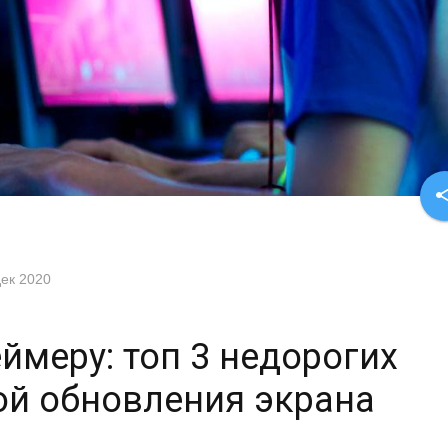
sha
дек 2020
ймеру: топ 3 недорогих
ой обновления экрана