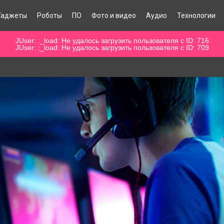
Гаджеты
Роботы
ПО
Фото и видео
Аудио
Технологии
JUser: :_load: Не удалось загрузить пользователя с ID: 716
JUser: :_load: Не удалось загрузить пользователя с ID: 709