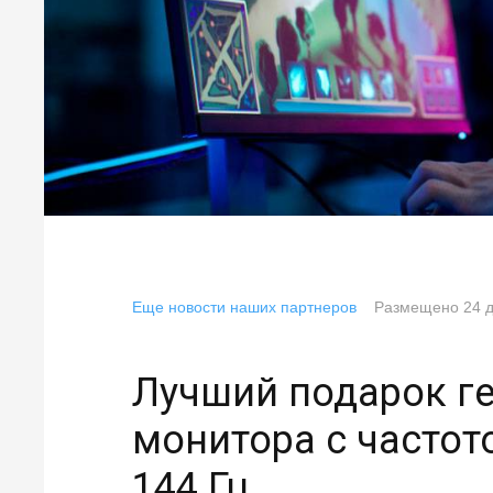
Еще новости наших партнеров
Размещено
24 
Лучший подарок ге
монитора с частот
144 Гц