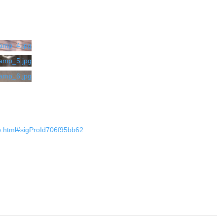
p.html#sigProId706f95bb62