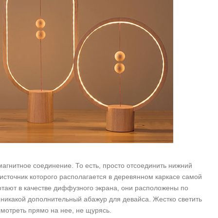
магнитное соединение. То есть, просто отсоединить нижний
 источник которого располагается в деревянном каркасе самой
тают в качестве диффузного экрана, они расположены по
ет никакой дополнительный абажур для девайса. Жестко светить
смотреть прямо на нее, не щурясь.