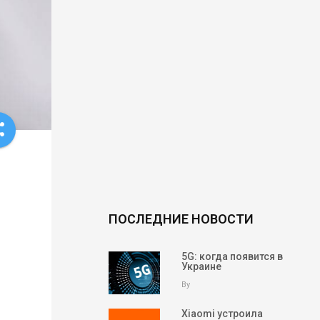
re
ПОСЛЕДНИЕ НОВОСТИ
5G: когда появится в
Украине
By
Xiaomi устроила