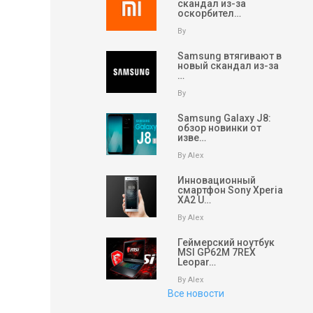
скандал из-за
оскорбител…
By
Samsung втягивают в
новый скандал из-за
…
By
Samsung Galaxy J8:
обзор новинки от
изве…
By Alex
Инновационный
смартфон Sony Xperia
XA2 U…
By Alex
Геймерский ноутбук
MSI GP62M 7REX
Leopar…
By Alex
Все новости