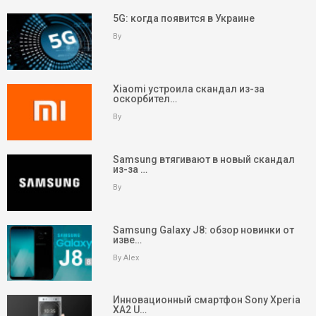
5G: когда появится в Украине
By
Xiaomi устроила скандал из-за
оскорбител…
By
Samsung втягивают в новый скандал
из-за …
By
Samsung Galaxy J8: обзор новинки от
изве…
By Alex
Инновационный смартфон Sony Xperia
XA2 U…