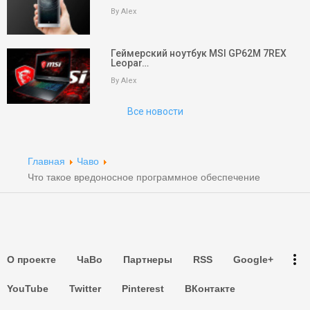
By Alex
keyboard_arrow_up
Вверх
На главную
Геймерский ноутбук MSI GP62M 7REX
Leopar…
Поиск
By Alex
Все новости
Партнеры
Партнеры
Главная
Чаво
Партнеры
Что такое вредоносное программное обеспечение
Партнеры
Партнеры
more_vert
О проекте
ЧаВо
Партнеры
RSS
Google+
Партнеры
YouTube
Twitter
Pinterest
ВКонтакте