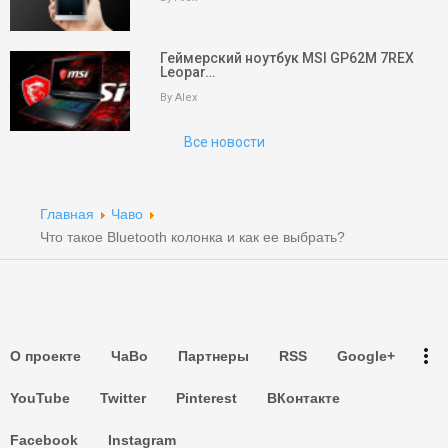
keyboard_arrow_up
Вверх
На главную
Геймерский ноутбук MSI GP62M 7REX
Leopar…
Поиск
By Alex
Все новости
Партнеры
Партнеры
Главная
Чаво
Партнеры
Что такое Bluetooth колонка и как ее выбрать?
Партнеры
Партнеры
more_vert
О проекте
ЧаВо
Партнеры
RSS
Google+
Партнеры
YouTube
Twitter
Pinterest
ВКонтакте
Facebook
Instagram