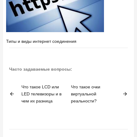
Типы и виды интернет соединения
Часто задаваемые вопросы:
Что такое LCD или
Что такое очки
arrow_back
arrow_forward
LED телевизоры и в
виртуальной
чем их разница
реальности?