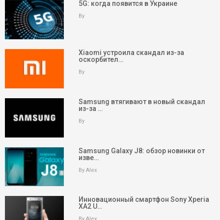
5G: когда появится в Украине
By
Xiaomi устроила скандал из-за
оскорбител…
By
Samsung втягивают в новый скандал
из-за …
By
Samsung Galaxy J8: обзор новинки от
изве…
By Alex
Инновационный смартфон Sony Xperia
XA2 U…
By Alex