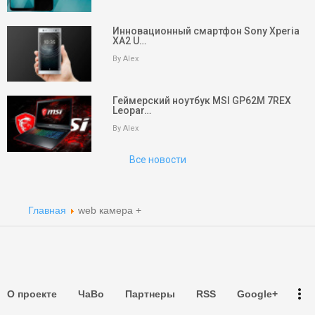
Инновационный смартфон Sony Xperia
XA2 U…
keyboard_arrow_up
Вверх
By Alex
На главную
Геймерский ноутбук MSI GP62M 7REX
Leopar…
Поиск
By Alex
Партнеры
Все новости
Партнеры
Партнеры
Главная
web камера +
Партнеры
Партнеры
more_vert
О проекте
ЧаВо
Партнеры
RSS
Google+
Партнеры