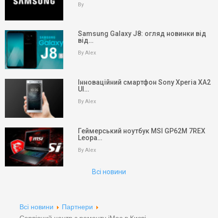
By
Samsung Galaxy J8: огляд новинки від
від…
By Alex
Інноваційний смартфон Sony Xperia XA2
Ul…
By Alex
keyboard_arrow_up
Вгору
На головну
Геймерський ноутбук MSI GP62M 7REX
Leopa…
Пошук
By Alex
Всі новини
Партнери
Партнери
Всі новини
Партнери
Партнери