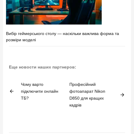
Вибір геймерського столу — наскільки важлива форма та
розміри моделі
Еще новости наших партнеров:
Чому варто
Професійний
arrow_back
підключити онлайн
фотоапарат Nikon
arrow_forward
ТБ?
D850 для кращих
кадрів