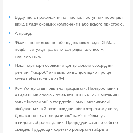
Відсутність профілактичної чистки, наступний перегрів і
вихід з ладу окремих компонентів або всього пристрою.
Апгрейд.
Фізичні пошкодження або під впливом води. З iMac
подібні ситуації трапляються рідко, але все ж
трапляються.
Наші партнери сервісний центр склали своєрідний
рейтинг "хвороб" аймаків. Більш докладно про це
можна дізнатися на сайті.
Комп'ютер став повільно працювати. Найпростіший і
найдієвіший спосіб - поміняти HDD на SSD. Читання і
запис інформації в твердотільному накопичувачі
відбувається в 3 рази швидше, ніж в жорсткому диску.
Додавання плат оперативної пам'яті збільшує
швидкість обробки даних. Процедури самі по собі не
складні. Труднощі - коректно розібрати і зібрати